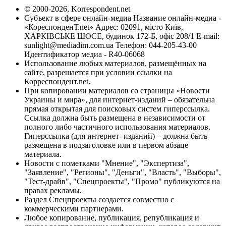
© 2000-2026, Korrespondent.net
Субъект в сфере онлайн-медиа Название онлайн-медиа -
«КореспонденТ.net» Адрес: 02091, місто Київ,
ХАРКІВСЬКЕ ШОСЕ, будинок 172-Б, офіс 208/1 E-mail:
sunlight@mediadim.com.ua
Телефон: 044-205-43-00
Идентификатор медиа - R40-06068
Использование любых материалов, размещённых на
сайте, разрешается при условии ссылки на
Корреспондент.net.
При копировании материалов со страницы «Новости
Украины и мира», для интернет-изданий – обязательна
прямая открытая для поисковых систем гиперссылка.
Ссылка должна быть размещена в независимости от
полного либо частичного использования материалов.
Гиперссылка (для интернет- изданий) – должна быть
размещена в подзаголовке или в первом абзаце
материала.
Новости с пометками "Мнение", "Экспертиза",
"Заявление", "Регионы", "Деньги", "Власть", "Выборы",
"Тест-драйв", "Спецпроекты", "Промо" публикуются на
правах рекламы.
Раздел Спецпроекты создается совместно с
коммерческими партнерами.
Любое копирование, публикация, републикация и