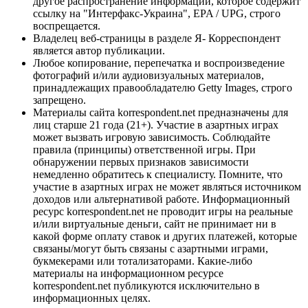
другое распространение информации, которое содержит
ссылку на "Интерфакс-Украина", EPA / UPG, строго
воспрещается.
Владелец веб-страницы в разделе Я- Корреспондент
является автор публикации.
Любое копирование, перепечатка и воспроизведение
фотографий и/или аудиовизуальных материалов,
принадлежащих правообладателю Getty Images, строго
запрещено.
Материалы сайта korrespondent.net предназначены для
лиц старше 21 года (21+). Участие в азартных играх
может вызвать игровую зависимость. Соблюдайте
правила (принципы) ответственной игры. При
обнаружении первых признаков зависимости
немедленно обратитесь к специалисту. Помните, что
участие в азартных играх не может являться источником
доходов или альтернативой работе. Информационный
ресурс korrespondent.net не проводит игры на реальные
и/или виртуальные деньги, сайт не принимает ни в
какой форме оплату ставок и других платежей, которые
связаны/могут быть связаны с азартными играми,
букмекерами или тотализаторами. Какие-либо
материалы на информационном ресурсе
korrespondent.net публикуются исключительно в
информационных целях.