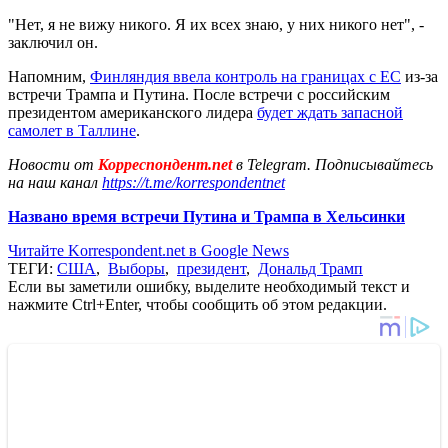
"Нет, я не вижу никого. Я их всех знаю, у них никого нет", -
заключил он.
Напомним,
Финляндия ввела контроль на границах с ЕС
из-за
встречи Трампа и Путина. После встречи с российским
президентом американского лидера
будет ждать запасной
самолет в Таллине
.
Новости от
Корреспондент.net
в Telegram. Подписывайтесь
на наш канал
https://t.me/korrespondentnet
Названо время встречи Путина и Трампа в Хельсинки
Читайте Korrespondent.net в Google News
ТЕГИ:
США
,
Выборы
,
президент
,
Дональд Трамп
Если вы заметили ошибку, выделите необходимый текст и
нажмите Ctrl+Enter, чтобы сообщить об этом редакции.