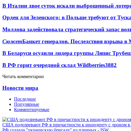
В Италии двое суток искали выброшенный лоте
Орден для Зеленского: в Польше требуют от Туск
Молдова задействовала стратегический запас вод
Сюжет
Банкет генералов. Последствия взрыва в 
В Беларуси осудили лидера группы Ляпис Трубе
В РФ горит очередной склад Wildberries
3882
Читать комментарии
Новости мира
Последние
Популярные
Комментируемые
США подозревают РФ в причастности к инциденту с дроном в
РФ создала "украинскую бригаду" из пленных - ISW