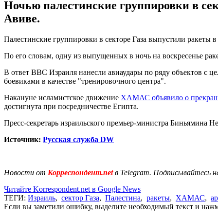
Ночью палестинские группировки в сект
Авиве.
Палестинские группировки в секторе Газа выпустили ракеты в 
По его словам, одну из выпущенных в ночь на воскресенье ра
В ответ ВВС Израиля нанесли авиаудары по ряду объектов с ц
боевиками в качестве "тренировочного центра".
Накануне исламистское движение
ХАМАС объявило о прекращ
достигнута при посредничестве Египта.
Пресс-секретарь израильского премьер-министра Биньямина Не
Источник:
Русская служба DW
Новости от
Корреспондент.net
в Telegram. Подписывайтесь н
Читайте Korrespondent.net в Google News
ТЕГИ:
Израиль
,
сектор Газа
,
Палестина
,
ракеты
,
ХАМАС
,
а
Если вы заметили ошибку, выделите необходимый текст и нажми