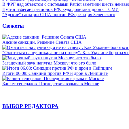
В ФРГ над объектом с системами Patriot заметили шесть неизв
Путин избегает регионов РФ, куда долетают дроны - СМИ
"Адские" санкции США против РФ: реакция Зеленского
Сюжеты
Адские санкции. Решение Сената США
"Охотиться на лучника, а не на стрелу". Как Украине бороться 
Загадочный звук напугал Москву: что это было
Итоги 06.08: Санкции против РФ и дрон в Лейпциге
Банкет генералов. Последствия взрыва в Москве
ВЫБОР РЕДАКТОРА