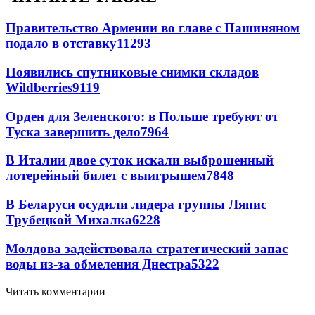
Правительство Армении во главе с Пашиняном
подало в отставку
11293
Появились спутниковые снимки складов
Wildberries
9119
Орден для Зеленского: в Польше требуют от
Туска завершить дело
7964
В Италии двое суток искали выброшенный
лотерейный билет с выигрышем
7848
В Беларуси осудили лидера группы Ляпис
Трубецкой Михалка
6228
Молдова задействовала стратегический запас
воды из-за обмеления Днестра
5322
Читать комментарии