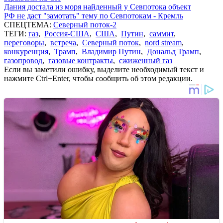
Дания достала из моря найденный у Севпотока объект
РФ не даст "замотать" тему по Севпотокам - Кремль
СПЕЦТЕМА:
Северный поток-2
ТЕГИ:
газ
,
Россия-США
,
США
,
Путин
,
саммит
,
переговоры
,
встреча
,
Северный поток
,
nord stream
,
конкуренция
,
Трамп
,
Владимир Путин
,
Дональд Трамп
,
газопровод
,
газовые контракты
,
сжиженный газ
Если вы заметили ошибку, выделите необходимый текст и
нажмите Ctrl+Enter, чтобы сообщить об этом редакции.