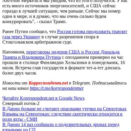
Ангелой Меркель и мы увидим, что из этого получится. У нас
есть много источников энергоносителей, и США сейчас
гораздо в лучшей ситуации, чем раньше. Сейчас мы номер
один в мире, и я думаю, что мы очень сильно будем
конкурировать", - сказал Трамп.
Ранее Путин сообщил, что
Россия готова продолжить транзит
газа через Украину
в случае разрешения спора в
Стокгольмском арбитражном суде.
Напомним,
переговоры лидеров США и России Дональда
Трампа и Владимира Путина
с опозданием примерно на час
прошли в столице Финляндии Хельсинки в понедельник, 16
июля. Встреча глав государств в формате тет-а-тет длилась
более двух часов.
Новости от
Корреспондент.net
в Telegram. Подписывайтесь
на наш канал
https://t.me/korrespondentnet
Читайте Korrespondent.net в Google News
Северный поток-2
В Дании больше не считают опасными утечки на Севпотоках
Взрывы на Севпотоках: следствие скептически относится к
роли яхты - СМИ
В Дании 14 раз сообщали о подозрительных дронах перед
взрывами на СП