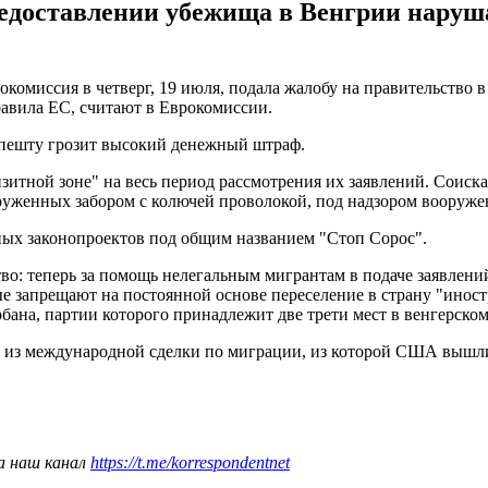
редоставлении убежища в Венгрии наруш
комиссия в четверг, 19 июля, подала жалобу на правительство в
авила ЕС, считают в Еврокомиссии.
апешту грозит высокий денежный штраф.
нзитной зоне" на весь период рассмотрения их заявлений. Соиск
круженных забором с колючей проволокой, под надзором вооруже
ных законопроектов под общим названием "Стоп Сорос".
о: теперь за помощь нелегальным мигрантам в подаче заявлений
е запрещают на постоянной основе переселение в страну "иност
на, партии которого принадлежит две трети мест в венгерском
 из международной сделки по миграции, из которой США вышли
а наш канал
https://t.me/korrespondentnet