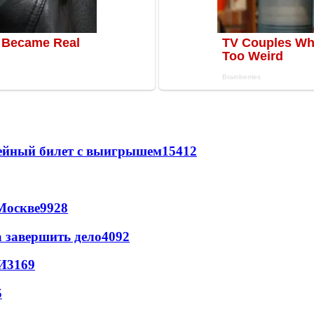
рейный билет с выигрышем
15412
Москве
9928
а завершить дело
4092
И
3169
5