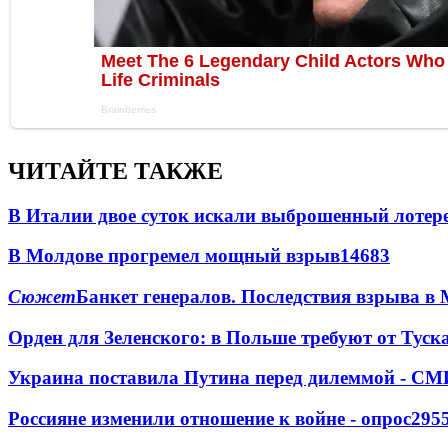
ЧИТАЙТЕ ТАКЖЕ
В Италии двое суток искали выброшенный лоте
В Молдове прогремел мощный взрыв
14683
Сюжет
Банкет генералов. Последствия взрыва в 
Орден для Зеленского: в Польше требуют от Туск
Украина поставила Путина перед дилеммой - СМ
Россияне изменили отношение к войне - опрос
295