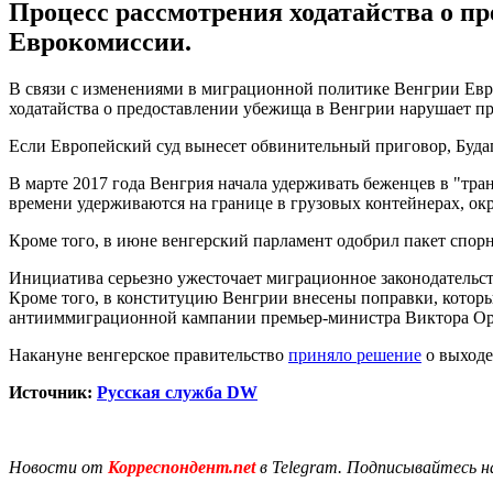
Процесс рассмотрения ходатайства о п
Еврокомиссии.
В связи с изменениями в миграционной политике Венгрии Евро
ходатайства о предоставлении убежища в Венгрии нарушает пр
Если Европейский суд вынесет обвинительный приговор, Буд
В марте 2017 года Венгрия начала удерживать беженцев в "тра
времени удерживаются на границе в грузовых контейнерах, о
Кроме того, в июне венгерский парламент одобрил пакет спор
Инициатива серьезно ужесточает миграционное законодательств
Кроме того, в конституцию Венгрии внесены поправки, которы
антииммиграционной кампании премьер-министра Виктора Орба
Накануне венгерское правительство
приняло решение
о выходе
Источник:
Русская служба DW
Новости от
Корреспондент.net
в Telegram. Подписывайтесь н