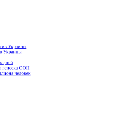
ив Украины
х дней
ст генсека ООН
ллиона человек