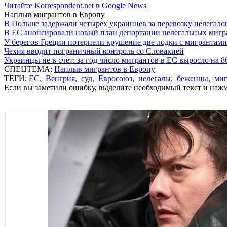
Читайте Korrespondent.net в Google News
Наплыв мигрантов в Европу
В Польше задержали четырех украинцев за перевозку нелегало
В ЕС анонсировали новый план депортации нелегальных мигр
У берегов Греции потерпели крушение две лодки с мигрантами
Чехия вводит пограничный контроль со Словакией
Украинцы не в счет: за год число мигрантов в ЕС выросло на 
СПЕЦТЕМА:
Наплыв мигрантов в Европу
ТЕГИ:
ЕС
,
Венгрия
,
суд
,
Евросоюз
,
нелегалы
,
беженцы
,
ми
Если вы заметили ошибку, выделите необходимый текст и нажми