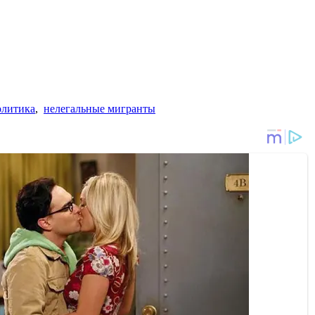
олитика
,
нелегальные мигранты