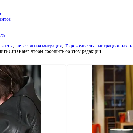
в
антов
86%
гранты
,
нелегальная миграция
,
Еврокомиссия
,
миграционная п
те Ctrl+Enter, чтобы сообщить об этом редакции.