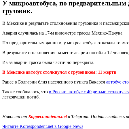
У микроавтобуса, по предварительным д
грузовик.
В Мексике в результате столкновения грузовика и пассажирског
Авария случилась на 17-м километре трассы Мехико-Пачука.
По предварительным данным, у микроавтобуса отказали тормоза
В результате столкновения на месте аварии погибли 12 человек
Из-за аварии трасса была частично перекрыта.
В Мексике автобус столкнулся с грузовиком: 11 жертв
Ранее в Болгарии близ населенного пункта Вакарел
автобус ст
Также сообщалось, что
в России автобус с 40 детьми столкнулс
легковушки погиб.
Новости от
Корреспондент.net
в Telegram. Подписывайтесь н
Читайте Korrespondent.net в Google News