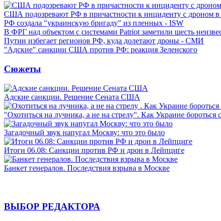
США подозревают РФ в причастности к инциденту с дроном в
РФ создала "украинскую бригаду" из пленных - ISW
В ФРГ над объектом с системами Patriot заметили шесть неизв
Путин избегает регионов РФ, куда долетают дроны - СМИ
"Адские" санкции США против РФ: реакция Зеленского
Сюжеты
Адские санкции. Решение Сената США
"Охотиться на лучника, а не на стрелу". Как Украине бороться 
Загадочный звук напугал Москву: что это было
Итоги 06.08: Санкции против РФ и дрон в Лейпциге
Банкет генералов. Последствия взрыва в Москве
ВЫБОР РЕДАКТОРА