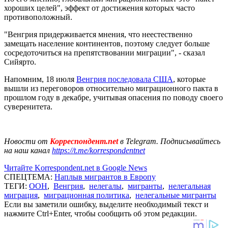
хороших целей", эффект от достижения которых часто
противоположный.
"Венгрия придерживается мнения, что неестественно
замещать население континентов, поэтому следует больше
сосредоточиться на препятствовании миграции", - сказал
Сийярто.
Напомним, 18 июля
Венгрия последовала США
, которые
вышли из переговоров относительно миграционного пакта в
прошлом году в декабре, учитывая опасения по поводу своего
суверенитета.
Новости от
Корреспондент.net
в Telegram. Подписывайтесь
на наш канал
https://t.me/korrespondentnet
Читайте Korrespondent.net в Google News
СПЕЦТЕМА:
Наплыв мигрантов в Европу
ТЕГИ:
ООН
,
Венгрия
,
нелегалы
,
мигранты
,
нелегальная
миграция
,
миграционная политика
,
нелегальные мигранты
Если вы заметили ошибку, выделите необходимый текст и
нажмите Ctrl+Enter, чтобы сообщить об этом редакции.