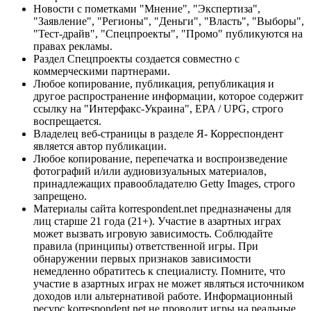
Новости с пометками "Мнение", "Экспертиза",
"Заявление", "Регионы", "Деньги", "Власть", "Выборы",
"Тест-драйв", "Спецпроекты", "Промо" публикуются на
правах рекламы.
Раздел Спецпроекты создается совместно с
коммерческими партнерами.
Любое копирование, публикация, републикация и
другое распространение информации, которое содержит
ссылку на "Интерфакс-Украина", EPA / UPG, строго
воспрещается.
Владелец веб-страницы в разделе Я- Корреспондент
является автор публикации.
Любое копирование, перепечатка и воспроизведение
фотографий и/или аудиовизуальных материалов,
принадлежащих правообладателю Getty Images, строго
запрещено.
Материалы сайта korrespondent.net предназначены для
лиц старше 21 года (21+). Участие в азартных играх
может вызвать игровую зависимость. Соблюдайте
правила (принципы) ответственной игры. При
обнаружении первых признаков зависимости
немедленно обратитесь к специалисту. Помните, что
участие в азартных играх не может являться источником
доходов или альтернативой работе. Информационный
ресурс korrespondent.net не проводит игры на реальные