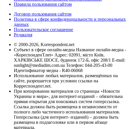
Правила пользования сайтом
Договор пользования сайтом
Политика в сфере конфиденциальности и персональных
данных
Пользовательское соглашение
Редакция
© 2000-2026, Korrespondent.net
Субъект в сфере онлайн-медиа Название онлайн-медиа -
«КореспонденТ.net» Адрес: 02091, місто Київ,
ХАРКІВСЬКЕ ШОСЕ, будинок 172-Б, офіс 208/1 E-mail:
sunlight@mediadim.com.ua
Телефон: 044-205-43-00
Идентификатор медиа - R40-06068
Использование любых материалов, размещённых на
сайте, разрешается при условии ссылки на
Корреспондент.net.
При копировании материалов со страницы «Новости
Украины и мира», для интернет-изданий – обязательна
прямая открытая для поисковых систем гиперссылка.
Ссылка должна быть размещена в независимости от
полного либо частичного использования материалов.
Гиперссылка (для интернет- изданий) – должна быть
размещена в подзаголовке или в первом абзаце
материала.