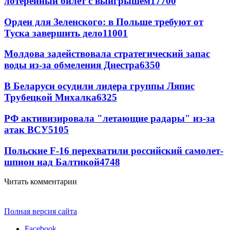
лотерейный билет с выигрышем
17700
Орден для Зеленского: в Польше требуют от
Туска завершить дело
11001
Молдова задействовала стратегический запас
воды из-за обмеления Днестра
6350
В Беларуси осудили лидера группы Ляпис
Трубецкой Михалка
6325
РФ активизировала "летающие радары" из-за
атак ВСУ
5105
Польские F-16 перехватили российский самолет-
шпион над Балтикой
4748
Читать комментарии
Полная версия сайта
Facebook