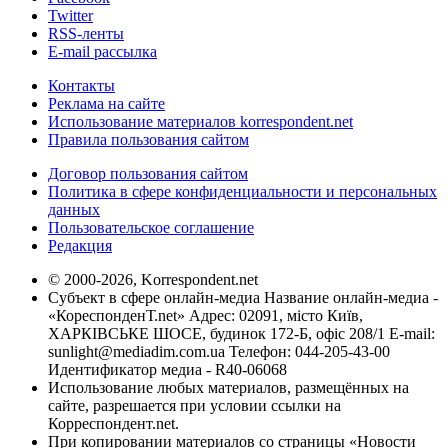
Twitter
RSS-ленты
E-mail рассылка
Контакты
Реклама на сайте
Использование материалов korrespondent.net
Правила пользования сайтом
Договор пользования сайтом
Политика в сфере конфиденциальности и персональных
данных
Пользовательское соглашение
Редакция
© 2000-2026, Korrespondent.net
Субъект в сфере онлайн-медиа Название онлайн-медиа -
«КореспонденТ.net» Адрес: 02091, місто Київ,
ХАРКІВСЬКЕ ШОСЕ, будинок 172-Б, офіс 208/1 E-mail:
sunlight@mediadim.com.ua
Телефон: 044-205-43-00
Идентификатор медиа - R40-06068
Использование любых материалов, размещённых на
сайте, разрешается при условии ссылки на
Корреспондент.net.
При копировании материалов со страницы «Новости