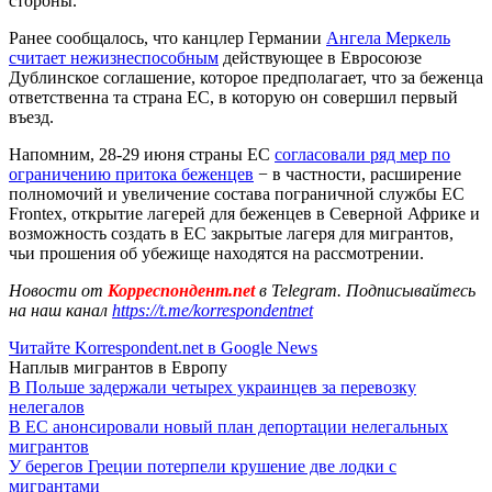
стороны.
Ранее сообщалось, что канцлер Германии
Ангела Меркель
считает нежизнеспособным
действующее в Евросоюзе
Дублинское соглашение, которое предполагает, что за беженца
ответственна та страна ЕС, в которую он совершил первый
въезд.
Напомним, 28-29 июня страны ЕС
согласовали ряд мер по
ограничению притока беженцев
− в частности, расширение
полномочий и увеличение состава пограничной службы ЕС
Frontex, открытие лагерей для беженцев в Северной Африке и
возможность создать в ЕС закрытые лагеря для мигрантов,
чьи прошения об убежище находятся на рассмотрении.
Новости от
Корреспондент.net
в Telegram. Подписывайтесь
на наш канал
https://t.me/korrespondentnet
Читайте Korrespondent.net в Google News
Наплыв мигрантов в Европу
В Польше задержали четырех украинцев за перевозку
нелегалов
В ЕС анонсировали новый план депортации нелегальных
мигрантов
У берегов Греции потерпели крушение две лодки с
мигрантами