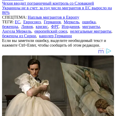
Чехия вводит пограничный контроль со Словакией
Украинцы не в счет: за год число мигрантов в ЕС выросло на
86%
СПЕЦТЕМА:
Наплыв мигрантов в Европу
ТЕГИ:
ЕС
,
Евросоюз
,
Германия
,
Меркель
,
ошибка
,
беженцы
,
Ливия
,
кризис
,
ФРГ
,
Иордания
,
мигранты
,
Ангела Меркель
,
европейский союз
,
нелегальные мигранты
,
беженцы из Сирии
,
канцлер Германии
Если вы заметили ошибку, выделите необходимый текст и
нажмите Ctrl+Enter, чтобы сообщить об этом редакции.