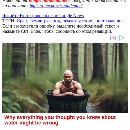
Новости от
Корреспондент.net
в Telegram. Подписывайтесь
на наш канал
https://t.me/korrespondentnet
Читайте Korrespondent.net в Google News
ТЕГИ:
Иран
,
Землетрясения
,
землетрясение
,
пострадавшие
Если вы заметили ошибку, выделите необходимый текст и
нажмите Ctrl+Enter, чтобы сообщить об этом редакции.