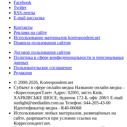
Facebook
Twitter
RSS-ленты
E-mail рассылка
Контакты
Реклама на сайте
Использование материалов korrespondent.net
Правила пользования сайтом
Договор пользования сайтом
Политика в сфере конфиденциальности и персональных
данных
Пользовательское соглашение
Редакция
© 2000-2026, Korrespondent.net
Субъект в сфере онлайн-медиа Название онлайн-медиа -
«КореспонденТ.net» Адрес: 02091, місто Київ,
ХАРКІВСЬКЕ ШОСЕ, будинок 172-Б, офіс 208/1 E-mail:
sunlight@mediadim.com.ua
Телефон: 044-205-43-00
Идентификатор медиа - R40-06068
Использование любых материалов, размещённых на
сайте, разрешается при условии ссылки на
Корреспондент.net.