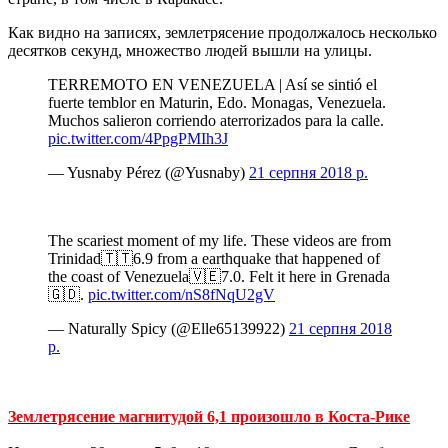
Как видно на записях, землетрясение продолжалось несколько
десятков секунд, множество людей вышли на улицы.
TERREMOTO EN VENEZUELA | Así se sintió el
fuerte temblor en Maturin, Edo. Monagas, Venezuela.
Muchos salieron corriendo aterrorizados para la calle.
pic.twitter.com/4PpgPMIh3J
— Yusnaby Pérez (@Yusnaby)
21 серпня 2018 р.
The scariest moment of my life. These videos are from
Trinidad🇹🇹6.9 from a earthquake that happened of
the coast of Venezuela🇻🇪7.0. Felt it here in Grenada
🇬🇩.
pic.twitter.com/nS8fNqU2gV
— Naturally Spicy (@Elle65139922)
21 серпня 2018
р.
Землетрясение магнитудой 6,1 произошло в Коста-Рике