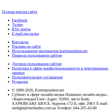
Полная версия сайта
Facebook
Twitter
RSS-ленты
E-mail рассылка
Контакты
Реклама на сайте
Использование материалов korrespondent.net
Правила пользования сайтом
Договор пользования сайтом
Политика в сфере конфиденциальности и персональных
данных
Пользовательское соглашение
Редакция
© 2000-2026, Korrespondent.net
Субъект в сфере онлайн-медиа Название онлайн-медиа -
«КореспонденТ.net» Адрес: 02091, місто Київ,
ХАРКІВСЬКЕ ШОСЕ, будинок 172-Б, офіс 208/1 E-mail:
sunlight@mediadim.com.ua
Телефон: 044-205-43-00