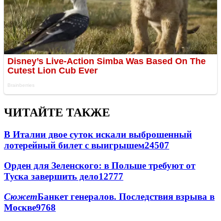
ЧИТАЙТЕ ТАКЖЕ
В Италии двое суток искали выброшенный
лотерейный билет с выигрышем
24507
Орден для Зеленского: в Польше требуют от
Туска завершить дело
12777
Сюжет
Банкет генералов. Последствия взрыва в
Москве
9768