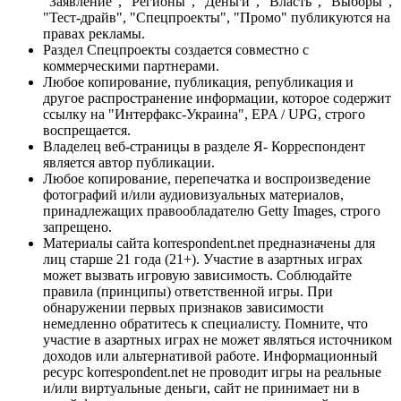
"Заявление", "Регионы", "Деньги", "Власть", "Выборы",
"Тест-драйв", "Спецпроекты", "Промо" публикуются на
правах рекламы.
Раздел Спецпроекты создается совместно с
коммерческими партнерами.
Любое копирование, публикация, републикация и
другое распространение информации, которое содержит
ссылку на "Интерфакс-Украина", EPA / UPG, строго
воспрещается.
Владелец веб-страницы в разделе Я- Корреспондент
является автор публикации.
Любое копирование, перепечатка и воспроизведение
фотографий и/или аудиовизуальных материалов,
принадлежащих правообладателю Getty Images, строго
запрещено.
Материалы сайта korrespondent.net предназначены для
лиц старше 21 года (21+). Участие в азартных играх
может вызвать игровую зависимость. Соблюдайте
правила (принципы) ответственной игры. При
обнаружении первых признаков зависимости
немедленно обратитесь к специалисту. Помните, что
участие в азартных играх не может являться источником
доходов или альтернативой работе. Информационный
ресурс korrespondent.net не проводит игры на реальные
и/или виртуальные деньги, сайт не принимает ни в