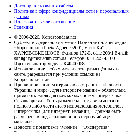
Договор пользования сайтом
Политика в сфере конфиденциальности и персональных
данных
Пользовательское соглашение
Редакция
© 2000-2026, Korrespondent.net
Субъект в сфере онлайн-медиа Название онлайн-медиа -
«КореспонденТ.net» Адрес: 02091, місто Київ,
ХАРКІВСЬКЕ ШОСЕ, будинок 172-Б, офіс 208/1 E-mail:
sunlight@mediadim.com.ua
Телефон: 044-205-43-00
Идентификатор медиа - R40-06068
Использование любых материалов, размещённых на
сайте, разрешается при условии ссылки на
Корреспондент.net.
При копировании материалов со страницы «Новости
Украины и мира», для интернет-изданий – обязательна
прямая открытая для поисковых систем гиперссылка.
Ссылка должна быть размещена в независимости от
полного либо частичного использования материалов.
Гиперссылка (для интернет- изданий) – должна быть
размещена в подзаголовке или в первом абзаце
материала.
Новости с пометками "Мнение", "Экспертиза",