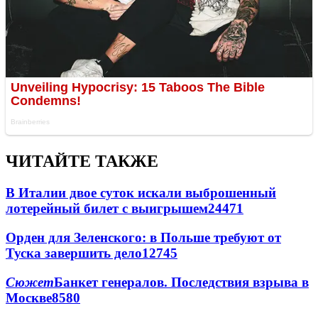
ЧИТАЙТЕ ТАКЖЕ
В Италии двое суток искали выброшенный
лотерейный билет с выигрышем
24471
Орден для Зеленского: в Польше требуют от
Туска завершить дело
12745
Сюжет
Банкет генералов. Последствия взрыва в
Москве
8580