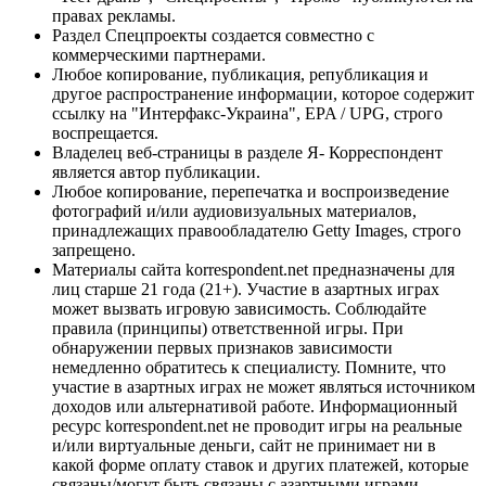
правах рекламы.
Раздел Спецпроекты создается совместно с
коммерческими партнерами.
Любое копирование, публикация, републикация и
другое распространение информации, которое содержит
ссылку на "Интерфакс-Украина", EPA / UPG, строго
воспрещается.
Владелец веб-страницы в разделе Я- Корреспондент
является автор публикации.
Любое копирование, перепечатка и воспроизведение
фотографий и/или аудиовизуальных материалов,
принадлежащих правообладателю Getty Images, строго
запрещено.
Материалы сайта korrespondent.net предназначены для
лиц старше 21 года (21+). Участие в азартных играх
может вызвать игровую зависимость. Соблюдайте
правила (принципы) ответственной игры. При
обнаружении первых признаков зависимости
немедленно обратитесь к специалисту. Помните, что
участие в азартных играх не может являться источником
доходов или альтернативой работе. Информационный
ресурс korrespondent.net не проводит игры на реальные
и/или виртуальные деньги, сайт не принимает ни в
какой форме оплату ставок и других платежей, которые
связаны/могут быть связаны с азартными играми,