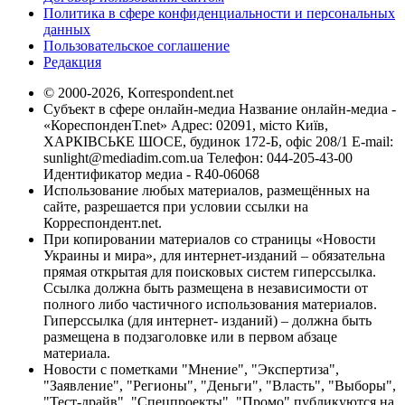
Политика в сфере конфиденциальности и персональных
данных
Пользовательское соглашение
Редакция
© 2000-2026, Korrespondent.net
Субъект в сфере онлайн-медиа Название онлайн-медиа -
«КореспонденТ.net» Адрес: 02091, місто Київ,
ХАРКІВСЬКЕ ШОСЕ, будинок 172-Б, офіс 208/1 E-mail:
sunlight@mediadim.com.ua
Телефон: 044-205-43-00
Идентификатор медиа - R40-06068
Использование любых материалов, размещённых на
сайте, разрешается при условии ссылки на
Корреспондент.net.
При копировании материалов со страницы «Новости
Украины и мира», для интернет-изданий – обязательна
прямая открытая для поисковых систем гиперссылка.
Ссылка должна быть размещена в независимости от
полного либо частичного использования материалов.
Гиперссылка (для интернет- изданий) – должна быть
размещена в подзаголовке или в первом абзаце
материала.
Новости с пометками "Мнение", "Экспертиза",
"Заявление", "Регионы", "Деньги", "Власть", "Выборы",
"Тест-драйв", "Спецпроекты", "Промо" публикуются на