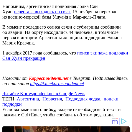
Напомним, аргентинская подводная лодка Сан-
Хуан
перестала выходить на связь
15 ноября на переходе
из военно-морской базы Ушуайя в Мар-дель-Плата.
В момент последнего сеанса связи с субмарины сообщили
об аварии. На борту находились 44 человека, в том числе
первая в истории Аргентины женщина-подводник Элиана
Мария Кравчик.
1 декабря 2017 года сообщалось, что
поиск экипажа подлодки
Сан-Хуан прекращен
.
Новости от
Корреспондент.net
в Telegram. Подписывайтесь
на наш канал
https://t.me/korrespondentnet
Читайте Korrespondent.net в Google News
ТЕГИ:
Аргентина
,
Норвегия
,
Подводная лодка
,
поиски
подлодки
Если вы заметили ошибку, выделите необходимый текст и
нажмите Ctrl+Enter, чтобы сообщить об этом редакции.