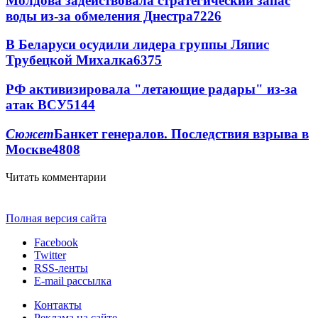
Молдова задействовала стратегический запас
воды из-за обмеления Днестра
7226
В Беларуси осудили лидера группы Ляпис
Трубецкой Михалка
6375
РФ активизировала "летающие радары" из-за
атак ВСУ
5144
Сюжет
Банкет генералов. Последствия взрыва в
Москве
4808
Читать комментарии
Полная версия сайта
Facebook
Twitter
RSS-ленты
E-mail рассылка
Контакты
Реклама на сайте