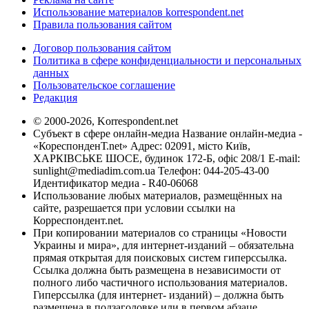
Использование материалов korrespondent.net
Правила пользования сайтом
Договор пользования сайтом
Политика в сфере конфиденциальности и персональных
данных
Пользовательское соглашение
Редакция
© 2000-2026, Korrespondent.net
Субъект в сфере онлайн-медиа Название онлайн-медиа -
«КореспонденТ.net» Адрес: 02091, місто Київ,
ХАРКІВСЬКЕ ШОСЕ, будинок 172-Б, офіс 208/1 E-mail:
sunlight@mediadim.com.ua
Телефон: 044-205-43-00
Идентификатор медиа - R40-06068
Использование любых материалов, размещённых на
сайте, разрешается при условии ссылки на
Корреспондент.net.
При копировании материалов со страницы «Новости
Украины и мира», для интернет-изданий – обязательна
прямая открытая для поисковых систем гиперссылка.
Ссылка должна быть размещена в независимости от
полного либо частичного использования материалов.
Гиперссылка (для интернет- изданий) – должна быть
размещена в подзаголовке или в первом абзаце