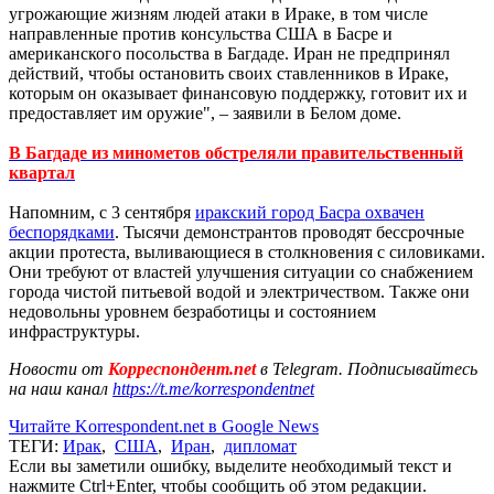
угрожающие жизням людей атаки в Ираке, в том числе
направленные против консульства США в Басре и
американского посольства в Багдаде. Иран не предпринял
действий, чтобы остановить своих ставленников в Ираке,
которым он оказывает финансовую поддержку, готовит их и
предоставляет им оружие", – заявили в Белом доме.
В Багдаде из минометов обстреляли правительственный
квартал
Напомним, с 3 сентября
иракский город Басра охвачен
беспорядками
. Тысячи демонстрантов проводят бессрочные
акции протеста, выливающиеся в столкновения с силовиками.
Они требуют от властей улучшения ситуации со снабжением
города чистой питьевой водой и электричеством. Также они
недовольны уровнем безработицы и состоянием
инфраструктуры.
Новости от
Корреспондент.net
в Telegram. Подписывайтесь
на наш канал
https://t.me/korrespondentnet
Читайте Korrespondent.net в Google News
ТЕГИ:
Ирак
,
США
,
Иран
,
дипломат
Если вы заметили ошибку, выделите необходимый текст и
нажмите Ctrl+Enter, чтобы сообщить об этом редакции.