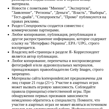
материала.
Новости с пометками "Мнение", "Экспертиза",
"Заявление", "Регионы", "Деньги", "Власть", "Выборы",
"Тест-драйв", "Спецпроекты", "Промо" публикуются на
правах рекламы.
Раздел Спецпроекты создается совместно с
коммерческими партнерами.
Любое копирование, публикация, републикация и
другое распространение информации, которое содержит
ссылку на "Интерфакс-Украина", EPA / UPG, строго
воспрещается.
Владелец веб-страницы в разделе Я- Корреспондент
является автор публикации.
Любое копирование, перепечатка и воспроизведение
фотографий и/или аудиовизуальных материалов,
принадлежащих правообладателю Getty Images, строго
запрещено.
Материалы сайта korrespondent.net предназначены для
лиц старше 21 года (21+). Участие в азартных играх
может вызвать игровую зависимость. Соблюдайте
правила (принципы) ответственной игры. При
обнаружении первых признаков зависимости
немедленно обратитесь к специалисту. Помните, что
участие в азартных играх не может являться источником
доходов или альтернативой работе. Информационный