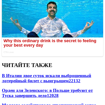
ЧИТАЙТЕ ТАКЖЕ
В Италии двое суток искали выброшенный
лотерейный билет с выигрышем
22132
Орден для Зеленского: в Польше требуют от
Туска завершить дело
12028