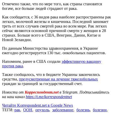
Отмечено также, что по мере того, как страны становятся
богаче, все больше людей страдают от рака.
Как сообщается, с 36 видов рака наиболее распространены рак
легких, молочной железы и кишечника. Последний занимает
треть от всех случаев смертей рака во всем мире. Рак легких
сейчас являются основной причиной смерти у женщин в 28
странах. Больше всего в США, Венгрии, Дании, Китае и
Новой Зеландии.
По данным Министерства здравоохранения, в Украине
ежегодно регистрируется 130 тыс. онкобольных пациентов.
Напомним, ранее в США создали
эффективную вакцину
против рака
.
Также сообщалось, что в бюджете Украины закончились
средства,
предусмотренные на лечение тяжелобольных
граждан за границей за государственный счет.
Новости от
Корреспондент.net
в Telegram. Подписывайтесь
на наш канал
https://t.me/korrespondentnet
Читайте Korrespondent.net в Google News
ТЕГИ:
рак
,
ООН
,
опухоль
,
заболевание
,
болезнь
,
болезни
,