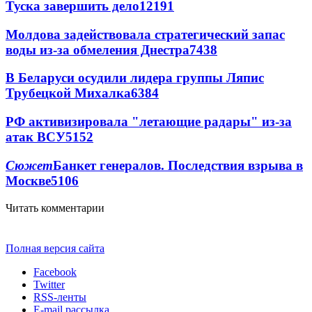
Туска завершить дело
12191
Молдова задействовала стратегический запас
воды из-за обмеления Днестра
7438
В Беларуси осудили лидера группы Ляпис
Трубецкой Михалка
6384
РФ активизировала "летающие радары" из-за
атак ВСУ
5152
Сюжет
Банкет генералов. Последствия взрыва в
Москве
5106
Читать комментарии
Полная версия сайта
Facebook
Twitter
RSS-ленты
E-mail рассылка