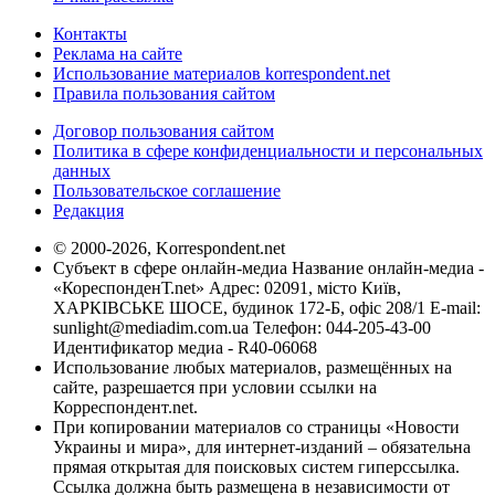
Контакты
Реклама на сайте
Использование материалов korrespondent.net
Правила пользования сайтом
Договор пользования сайтом
Политика в сфере конфиденциальности и персональных
данных
Пользовательское соглашение
Редакция
© 2000-2026, Korrespondent.net
Субъект в сфере онлайн-медиа Название онлайн-медиа -
«КореспонденТ.net» Адрес: 02091, місто Київ,
ХАРКІВСЬКЕ ШОСЕ, будинок 172-Б, офіс 208/1 E-mail:
sunlight@mediadim.com.ua
Телефон: 044-205-43-00
Идентификатор медиа - R40-06068
Использование любых материалов, размещённых на
сайте, разрешается при условии ссылки на
Корреспондент.net.
При копировании материалов со страницы «Новости
Украины и мира», для интернет-изданий – обязательна
прямая открытая для поисковых систем гиперссылка.
Ссылка должна быть размещена в независимости от