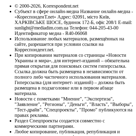
© 2000-2026, Korrespondent.net
Субъект в сфере онлайн-медиа Название онлайн-медиа -
«КореспонденТ.net» Адрес: 02091, місто Київ,
ХАРКІВСЬКЕ ШОСЕ, будинок 172-Б, офіс 208/1 E-mail:
sunlight@mediadim.com.ua
Телефон: 044-205-43-00
Идентификатор медиа - R40-06068
Использование любых материалов, размещённых на
сайте, разрешается при условии ссылки на
Корреспондент.net.
При копировании материалов со страницы «Новости
Украины и мира», для интернет-изданий – обязательна
прямая открытая для поисковых систем гиперссылка.
Ссылка должна быть размещена в независимости от
полного либо частичного использования материалов.
Гиперссылка (для интернет- изданий) – должна быть
размещена в подзаголовке или в первом абзаце
материала.
Новости с пометками "Мнение", "Экспертиза",
"Заявление", "Регионы", "Деньги", "Власть", "Выборы",
"Тест-драйв", "Спецпроекты", "Промо" публикуются на
правах рекламы.
Раздел Спецпроекты создается совместно с
коммерческими партнерами.
Любое копирование, публикация, републикация и