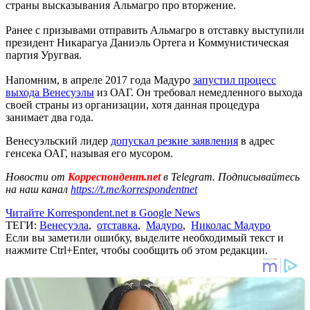
страны высказывания Альмагро про вторжение.
Ранее с призывами отправить Альмагро в отставку выступили
президент Никарагуа Даниэль Ортега и Коммунистическая
партия Уругвая.
Напомним, в апреле 2017 года Мадуро
запустил процесс
выхода Венесуэлы
из ОАГ. Он требовал немедленного выхода
своей страны из организации, хотя данная процедура
занимает два года.
Венесуэльский лидер
допускал резкие заявления
в адрес
генсека ОАГ, называя его мусором.
Новости от
Корреспондент.net
в Telegram. Подписывайтесь
на наш канал
https://t.me/korrespondentnet
Читайте Korrespondent.net в Google News
ТЕГИ:
Венесуэла
,
отставка
,
Мадуро
,
Николас Мадуро
Если вы заметили ошибку, выделите необходимый текст и
нажмите Ctrl+Enter, чтобы сообщить об этом редакции.