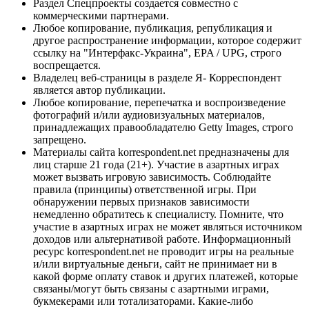
Раздел Спецпроекты создается совместно с
коммерческими партнерами.
Любое копирование, публикация, републикация и
другое распространение информации, которое содержит
ссылку на "Интерфакс-Украина", EPA / UPG, строго
воспрещается.
Владелец веб-страницы в разделе Я- Корреспондент
является автор публикации.
Любое копирование, перепечатка и воспроизведение
фотографий и/или аудиовизуальных материалов,
принадлежащих правообладателю Getty Images, строго
запрещено.
Материалы сайта korrespondent.net предназначены для
лиц старше 21 года (21+). Участие в азартных играх
может вызвать игровую зависимость. Соблюдайте
правила (принципы) ответственной игры. При
обнаружении первых признаков зависимости
немедленно обратитесь к специалисту. Помните, что
участие в азартных играх не может являться источником
доходов или альтернативой работе. Информационный
ресурс korrespondent.net не проводит игры на реальные
и/или виртуальные деньги, сайт не принимает ни в
какой форме оплату ставок и других платежей, которые
связаны/могут быть связаны с азартными играми,
букмекерами или тотализаторами. Какие-либо