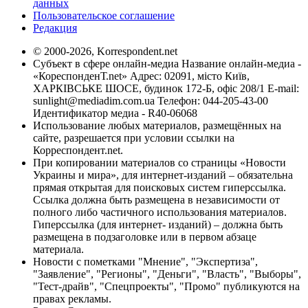
данных
Пользовательское соглашение
Редакция
© 2000-2026, Korrespondent.net
Субъект в сфере онлайн-медиа Название онлайн-медиа -
«КореспонденТ.net» Адрес: 02091, місто Київ,
ХАРКІВСЬКЕ ШОСЕ, будинок 172-Б, офіс 208/1 E-mail:
sunlight@mediadim.com.ua
Телефон: 044-205-43-00
Идентификатор медиа - R40-06068
Использование любых материалов, размещённых на
сайте, разрешается при условии ссылки на
Корреспондент.net.
При копировании материалов со страницы «Новости
Украины и мира», для интернет-изданий – обязательна
прямая открытая для поисковых систем гиперссылка.
Ссылка должна быть размещена в независимости от
полного либо частичного использования материалов.
Гиперссылка (для интернет- изданий) – должна быть
размещена в подзаголовке или в первом абзаце
материала.
Новости с пометками "Мнение", "Экспертиза",
"Заявление", "Регионы", "Деньги", "Власть", "Выборы",
"Тест-драйв", "Спецпроекты", "Промо" публикуются на
правах рекламы.