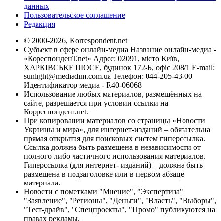
данных
Пользовательское соглашение
Редакция
© 2000-2026, Korrespondent.net
Субъект в сфере онлайн-медиа Название онлайн-медиа -
«КореспонденТ.net» Адрес: 02091, місто Київ,
ХАРКІВСЬКЕ ШОСЕ, будинок 172-Б, офіс 208/1 E-mail:
sunlight@mediadim.com.ua
Телефон: 044-205-43-00
Идентификатор медиа - R40-06068
Использование любых материалов, размещённых на
сайте, разрешается при условии ссылки на
Корреспондент.net.
При копировании материалов со страницы «Новости
Украины и мира», для интернет-изданий – обязательна
прямая открытая для поисковых систем гиперссылка.
Ссылка должна быть размещена в независимости от
полного либо частичного использования материалов.
Гиперссылка (для интернет- изданий) – должна быть
размещена в подзаголовке или в первом абзаце
материала.
Новости с пометками "Мнение", "Экспертиза",
"Заявление", "Регионы", "Деньги", "Власть", "Выборы",
"Тест-драйв", "Спецпроекты", "Промо" публикуются на
правах рекламы.