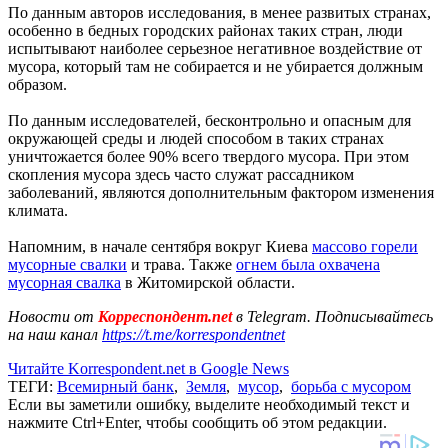
По данным авторов исследования, в менее развитых странах,
особенно в бедных городских районах таких стран, люди
испытывают наиболее серьезное негативное воздействие от
мусора, который там не собирается и не убирается должным
образом.
По данным исследователей, бесконтрольно и опасным для
окружающей среды и людей способом в таких странах
уничтожается более 90% всего твердого мусора. При этом
скопления мусора здесь часто служат рассадником
заболеваний, являются дополнительным фактором изменения
климата.
Напомним, в начале сентября вокруг Киева
массово горели
мусорные свалки
и трава. Также
огнем была охвачена
мусорная свалка
в Житомирской области.
Новости от
Корреспондент.net
в Telegram. Подписывайтесь
на наш канал
https://t.me/korrespondentnet
Читайте Korrespondent.net в Google News
ТЕГИ:
Всемирный банк
,
Земля
,
мусор
,
борьба с мусором
Если вы заметили ошибку, выделите необходимый текст и
нажмите Ctrl+Enter, чтобы сообщить об этом редакции.