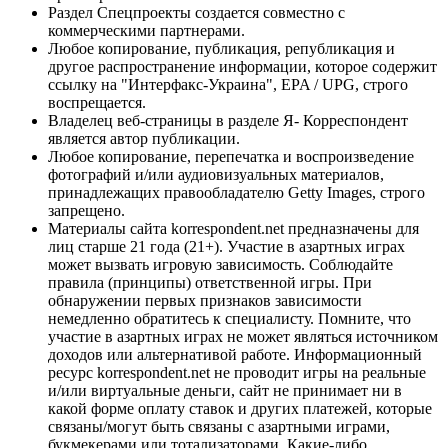
Раздел Спецпроекты создается совместно с
коммерческими партнерами.
Любое копирование, публикация, републикация и
другое распространение информации, которое содержит
ссылку на "Интерфакс-Украина", EPA / UPG, строго
воспрещается.
Владелец веб-страницы в разделе Я- Корреспондент
является автор публикации.
Любое копирование, перепечатка и воспроизведение
фотографий и/или аудиовизуальных материалов,
принадлежащих правообладателю Getty Images, строго
запрещено.
Материалы сайта korrespondent.net предназначены для
лиц старше 21 года (21+). Участие в азартных играх
может вызвать игровую зависимость. Соблюдайте
правила (принципы) ответственной игры. При
обнаружении первых признаков зависимости
немедленно обратитесь к специалисту. Помните, что
участие в азартных играх не может являться источником
доходов или альтернативой работе. Информационный
ресурс korrespondent.net не проводит игры на реальные
и/или виртуальные деньги, сайт не принимает ни в
какой форме оплату ставок и других платежей, которые
связаны/могут быть связаны с азартными играми,
букмекерами или тотализаторами. Какие-либо