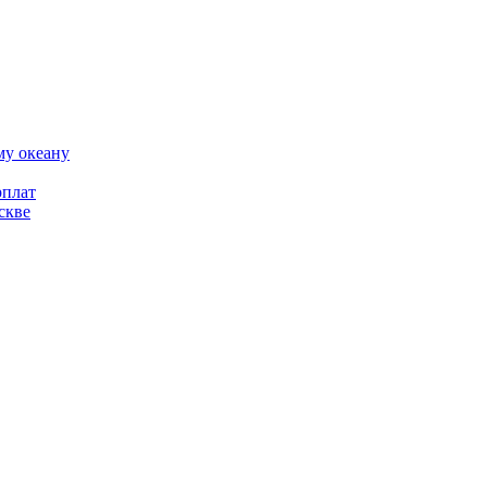
му океану
рплат
скве