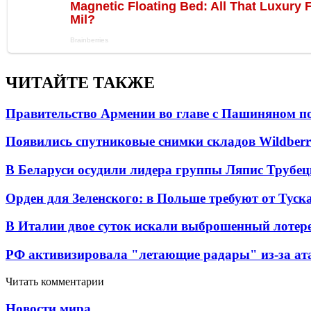
ЧИТАЙТЕ ТАКЖЕ
Правительство Армении во главе с Пашиняном по
Появились спутниковые снимки складов Wildberr
В Беларуси осудили лидера группы Ляпис Трубе
Орден для Зеленского: в Польше требуют от Туск
В Италии двое суток искали выброшенный лоте
РФ активизировала "летающие радары" из-за а
Читать комментарии
Новости мира