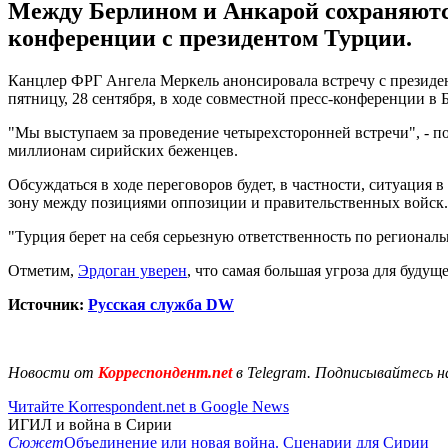
Между Берлином и Анкарой сохраняются
конференции с президентом Турции.
Канцлер ФРГ Ангела Меркель анонсировала встречу с президен
пятницу, 28 сентября, в ходе совместной пресс-конференции в
"Мы выступаем за проведение четырехсторонней встречи", - п
миллионам сирийских беженцев.
Обсуждаться в ходе переговоров будет, в частности, ситуация
зону между позициями оппозиции и правительственных войск.
"Турция берет на себя серьезную ответственность по региональ
Отметим,
Эрдоган уверен
, что самая большая угроза для буду
Источник:
Русская служба DW
Новости от
Корреспондент.net
в Telegram. Подписывайтесь н
Читайте Korrespondent.net в Google News
ИГИЛ и война в Сирии
Сюжет
Объединение или новая война. Сценарии для Сирии