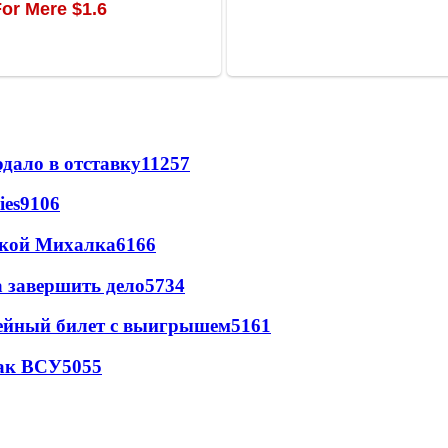
дало в отставку
11257
ies
9106
цкой Михалка
6166
а завершить дело
5734
рейный билет с выигрышем
5161
так ВСУ
5055