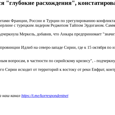
 "глубокие расхождения", констатирова
тами Франции, России и Турции по урегулированию конфликта в
 Берлине с турецким лидером Реджепом Тайпом Эрдоганом. Самми
одчеркнула Меркель, добавив, что Анкара предпринимает "значи
 в провинции Идлиб на северо-западе Сирии, где к 15 октября п
ным вопросам, в частности по сирийскому кризису", - подчеркну
щего Сирии исходит от территорий к востоку от реки Евфрат, к
а наш канал
https://t.me/korrespondentnet