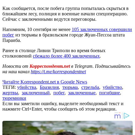
Как сообщается, после побега группа попыталась скрыться в
ближайшем лесу, полиция и военные начали спецоперацию.
Сейчас с заключенными ведутся переговоры.
Напомним, 10 сентября не менее
105 заключенных совершили
побег
из тюрьмы в бразильском городе Жуан-Пессоа штата
Параиба.
Ранее в столице Ливии Триполи во время боевых
столкновений
сбежало более 400 заключенных
.
Новости от
Корреспондент.net
в Telegram. Подписывайтесь
на наш канал
https://t.me/korrespondentnet
Читайте Korrespondent.net в Google News
ТЕГИ:
убийства
,
Бразилия
,
тюрьма
,
стрельба
,
убийство
,
жертвы
,
заключенный
,
побег
,
заключенные
,
погибшие
,
тюремники
Если вы заметили ошибку, выделите необходимый текст и
нажмите Ctrl+Enter, чтобы сообщить об этом редакции.