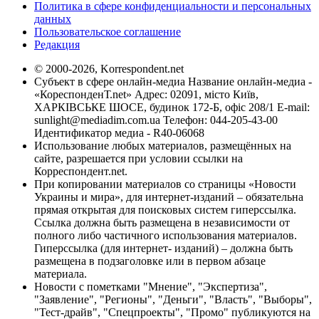
Политика в сфере конфиденциальности и персональных
данных
Пользовательское соглашение
Редакция
© 2000-2026, Korrespondent.net
Субъект в сфере онлайн-медиа Название онлайн-медиа -
«КореспонденТ.net» Адрес: 02091, місто Київ,
ХАРКІВСЬКЕ ШОСЕ, будинок 172-Б, офіс 208/1 E-mail:
sunlight@mediadim.com.ua
Телефон: 044-205-43-00
Идентификатор медиа - R40-06068
Использование любых материалов, размещённых на
сайте, разрешается при условии ссылки на
Корреспондент.net.
При копировании материалов со страницы «Новости
Украины и мира», для интернет-изданий – обязательна
прямая открытая для поисковых систем гиперссылка.
Ссылка должна быть размещена в независимости от
полного либо частичного использования материалов.
Гиперссылка (для интернет- изданий) – должна быть
размещена в подзаголовке или в первом абзаце
материала.
Новости с пометками "Мнение", "Экспертиза",
"Заявление", "Регионы", "Деньги", "Власть", "Выборы",
"Тест-драйв", "Спецпроекты", "Промо" публикуются на