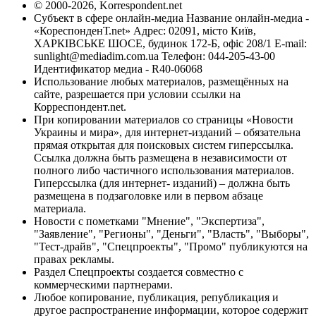
© 2000-2026, Korrespondent.net
Субъект в сфере онлайн-медиа Название онлайн-медиа -
«КореспонденТ.net» Адрес: 02091, місто Київ,
ХАРКІВСЬКЕ ШОСЕ, будинок 172-Б, офіс 208/1 E-mail:
sunlight@mediadim.com.ua
Телефон: 044-205-43-00
Идентификатор медиа - R40-06068
Использование любых материалов, размещённых на
сайте, разрешается при условии ссылки на
Корреспондент.net.
При копировании материалов со страницы «Новости
Украины и мира», для интернет-изданий – обязательна
прямая открытая для поисковых систем гиперссылка.
Ссылка должна быть размещена в независимости от
полного либо частичного использования материалов.
Гиперссылка (для интернет- изданий) – должна быть
размещена в подзаголовке или в первом абзаце
материала.
Новости с пометками "Мнение", "Экспертиза",
"Заявление", "Регионы", "Деньги", "Власть", "Выборы",
"Тест-драйв", "Спецпроекты", "Промо" публикуются на
правах рекламы.
Раздел Спецпроекты создается совместно с
коммерческими партнерами.
Любое копирование, публикация, републикация и
другое распространение информации, которое содержит