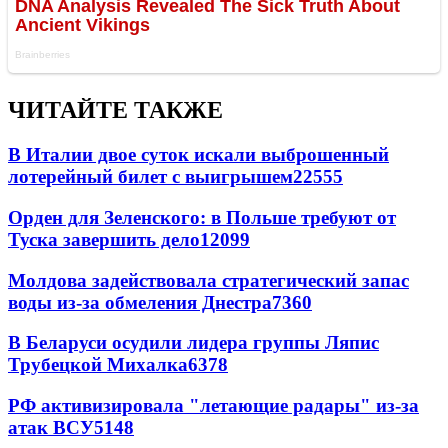
ЧИТАЙТЕ ТАКЖЕ
В Италии двое суток искали выброшенный
лотерейный билет с выигрышем
22555
Орден для Зеленского: в Польше требуют от
Туска завершить дело
12099
Молдова задействовала стратегический запас
воды из-за обмеления Днестра
7360
В Беларуси осудили лидера группы Ляпис
Трубецкой Михалка
6378
РФ активизировала "летающие радары" из-за
атак ВСУ
5148