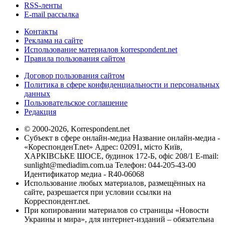
RSS-ленты
E-mail рассылка
Контакты
Реклама на сайте
Использование материалов korrespondent.net
Правила пользования сайтом
Договор пользования сайтом
Политика в сфере конфиденциальности и персональных
данных
Пользовательское соглашение
Редакция
© 2000-2026, Korrespondent.net
Субъект в сфере онлайн-медиа Название онлайн-медиа -
«КореспонденТ.net» Адрес: 02091, місто Київ,
ХАРКІВСЬКЕ ШОСЕ, будинок 172-Б, офіс 208/1 E-mail:
sunlight@mediadim.com.ua
Телефон: 044-205-43-00
Идентификатор медиа - R40-06068
Использование любых материалов, размещённых на
сайте, разрешается при условии ссылки на
Корреспондент.net.
При копировании материалов со страницы «Новости
Украины и мира», для интернет-изданий – обязательна