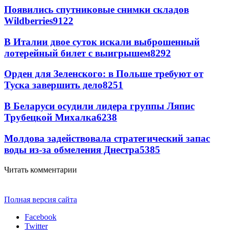
Появились спутниковые снимки складов
Wildberries
9122
В Италии двое суток искали выброшенный
лотерейный билет с выигрышем
8292
Орден для Зеленского: в Польше требуют от
Туска завершить дело
8251
В Беларуси осудили лидера группы Ляпис
Трубецкой Михалка
6238
Молдова задействовала стратегический запас
воды из-за обмеления Днестра
5385
Читать комментарии
Полная версия сайта
Facebook
Twitter