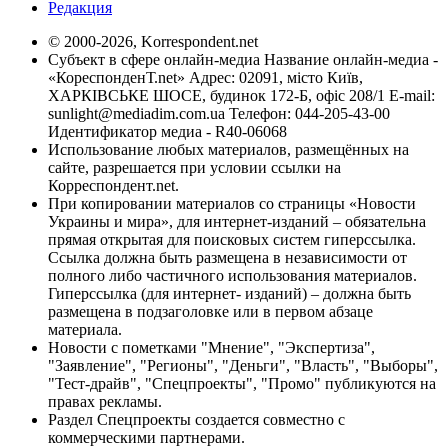
Редакция
© 2000-2026, Korrespondent.net
Субъект в сфере онлайн-медиа Название онлайн-медиа -
«КореспонденТ.net» Адрес: 02091, місто Київ,
ХАРКІВСЬКЕ ШОСЕ, будинок 172-Б, офіс 208/1 E-mail:
sunlight@mediadim.com.ua
Телефон: 044-205-43-00
Идентификатор медиа - R40-06068
Использование любых материалов, размещённых на
сайте, разрешается при условии ссылки на
Корреспондент.net.
При копировании материалов со страницы «Новости
Украины и мира», для интернет-изданий – обязательна
прямая открытая для поисковых систем гиперссылка.
Ссылка должна быть размещена в независимости от
полного либо частичного использования материалов.
Гиперссылка (для интернет- изданий) – должна быть
размещена в подзаголовке или в первом абзаце
материала.
Новости с пометками "Мнение", "Экспертиза",
"Заявление", "Регионы", "Деньги", "Власть", "Выборы",
"Тест-драйв", "Спецпроекты", "Промо" публикуются на
правах рекламы.
Раздел Спецпроекты создается совместно с
коммерческими партнерами.