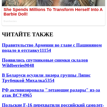
ЧИТАЙТЕ ТАКЖЕ
Правительство Армении во главе с Пашиняном
подало в отставку
11154
Появились спутниковые снимки складов
Wildberries
9048
В Беларуси осудили лидера группы Ляпис
Трубецкой Михалка
5354
РФ активизировала "летающие радары" из-за
атак ВСУ
4965
Польские F-16 перехватили российский самолет-