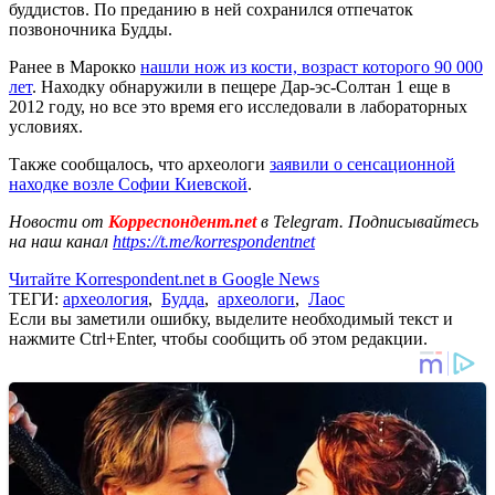
буддистов. По преданию в ней сохранился отпечаток
позвоночника Будды.
Ранее в Марокко
нашли нож из кости, возраст которого 90 000
лет
. Находку обнаружили в пещере Дар-эс-Солтан 1 еще в
2012 году, но все это время его исследовали в лабораторных
условиях.
Также сообщалось, что археологи
заявили о сенсационной
находке возле Софии Киевской
.
Новости от
Корреспондент.net
в Telegram. Подписывайтесь
на наш канал
https://t.me/korrespondentnet
Читайте Korrespondent.net в Google News
ТЕГИ:
археология
,
Будда
,
археологи
,
Лаос
Если вы заметили ошибку, выделите необходимый текст и
нажмите Ctrl+Enter, чтобы сообщить об этом редакции.