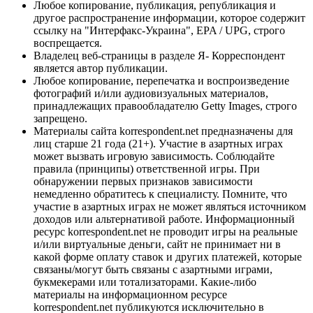
Любое копирование, публикация, републикация и
другое распространение информации, которое содержит
ссылку на "Интерфакс-Украина", EPA / UPG, строго
воспрещается.
Владелец веб-страницы в разделе Я- Корреспондент
является автор публикации.
Любое копирование, перепечатка и воспроизведение
фотографий и/или аудиовизуальных материалов,
принадлежащих правообладателю Getty Images, строго
запрещено.
Материалы сайта korrespondent.net предназначены для
лиц старше 21 года (21+). Участие в азартных играх
может вызвать игровую зависимость. Соблюдайте
правила (принципы) ответственной игры. При
обнаружении первых признаков зависимости
немедленно обратитесь к специалисту. Помните, что
участие в азартных играх не может являться источником
доходов или альтернативой работе. Информационный
ресурс korrespondent.net не проводит игры на реальные
и/или виртуальные деньги, сайт не принимает ни в
какой форме оплату ставок и других платежей, которые
связаны/могут быть связаны с азартными играми,
букмекерами или тотализаторами. Какие-либо
материалы на информационном ресурсе
korrespondent.net публикуются исключительно в