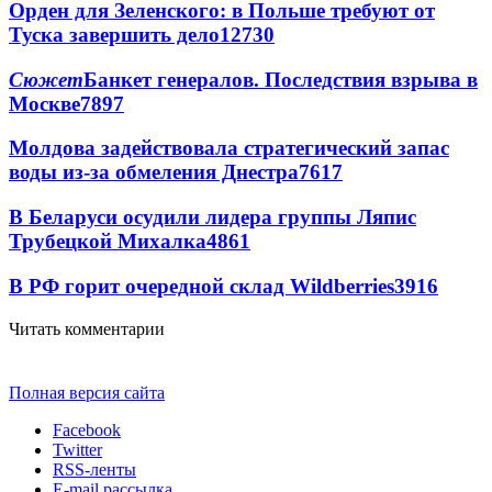
Орден для Зеленского: в Польше требуют от
Туска завершить дело
12730
Сюжет
Банкет генералов. Последствия взрыва в
Москве
7897
Молдова задействовала стратегический запас
воды из-за обмеления Днестра
7617
В Беларуси осудили лидера группы Ляпис
Трубецкой Михалка
4861
В РФ горит очередной склад Wildberries
3916
Читать комментарии
Полная версия сайта
Facebook
Twitter
RSS-ленты
E-mail рассылка