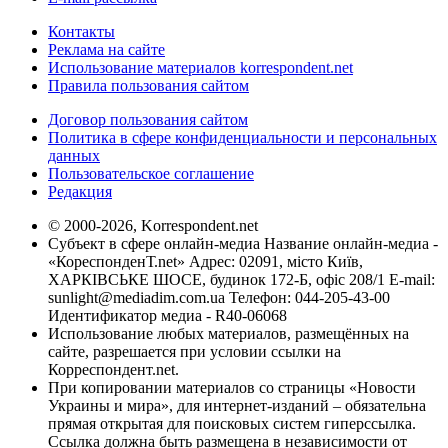
Контакты
Реклама на сайте
Использование материалов korrespondent.net
Правила пользования сайтом
Договор пользования сайтом
Политика в сфере конфиденциальности и персональных
данных
Пользовательское соглашение
Редакция
© 2000-2026, Korrespondent.net
Субъект в сфере онлайн-медиа Название онлайн-медиа -
«КореспонденТ.net» Адрес: 02091, місто Київ,
ХАРКІВСЬКЕ ШОСЕ, будинок 172-Б, офіс 208/1 E-mail:
sunlight@mediadim.com.ua
Телефон: 044-205-43-00
Идентификатор медиа - R40-06068
Использование любых материалов, размещённых на
сайте, разрешается при условии ссылки на
Корреспондент.net.
При копировании материалов со страницы «Новости
Украины и мира», для интернет-изданий – обязательна
прямая открытая для поисковых систем гиперссылка.
Ссылка должна быть размещена в независимости от