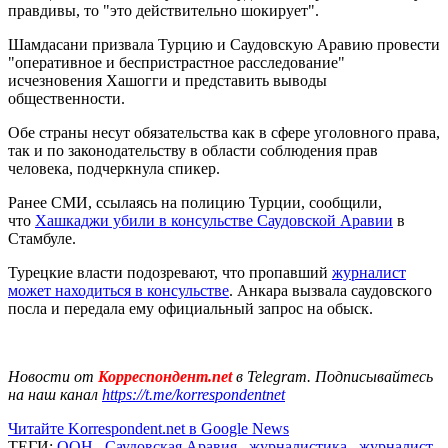
правдивы, то "это действительно шокирует".
Шамдасани призвала Турцию и Саудовскую Аравию провести
"оперативное и беспристрастное расследование"
исчезновения Хашогги и представить выводы
общественности.
Обе страны несут обязательства как в сфере уголовного права,
так и по законодательству в области соблюдения прав
человека, подчеркнула спикер.
Ранее СМИ, ссылаясь на полицию Турции, сообщили,
что
Хашкаджи убили в консульстве Саудовской Аравии
в
Стамбуле.
Турецкие власти подозревают, что пропавший
журналист
может находиться в консульстве
. Анкара вызвала саудовского
посла и передала ему официальный запрос на обыск.
Новости от
Корреспондент.net
в Telegram. Подписывайтесь
на наш канал
https://t.me/korrespondentnet
Читайте Korrespondent.net в Google News
ТЕГИ:
ООН
,
Саудовская Аравия
,
журналистика
,
журналист
,