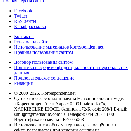
Полная версия сайта
Facebook
Twitter
RSS-ленты
E-mail рассылка
Контакты
Реклама на сайте
Использование материалов korrespondent.net
Правила пользования сайтом
Договор пользования сайтом
Политика в сфере конфиденциальности и персональных
данных
Пользовательское соглашение
Редакция
© 2000-2026, Korrespondent.net
Субъект в сфере онлайн-медиа Название онлайн-медиа -
«КореспонденТ.net» Адрес: 02091, місто Київ,
ХАРКІВСЬКЕ ШОСЕ, будинок 172-Б, офіс 208/1 E-mail:
sunlight@mediadim.com.ua
Телефон: 044-205-43-00
Идентификатор медиа - R40-06068
Использование любых материалов, размещённых на
сайте, разрешается при условии ссылки на