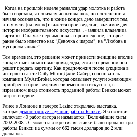
"Когда на прошлой неделе раздался удар молотка и работа
была изрезана, я поначалу испытала шок, но постепенно я
начала осознавать, что в конце концов дело завершится тем,
что у меня [на руках] окажется произведение, значимое для
истории изобразительного искусства", - заявила владелица
картины. Она уже переименовала произведение, которое
ранее было известно как "Девочка с шаром", на "Любовь в
мусорном ящике".
Тем временем, это решение может принести женщине вполне
конкретные финансовые дивиденды, если со временем она
решит продать картину. Как предположил после аукциона в
интервью газете Daily Mirror Джои Сайер, сооснователь
компании MyArtBroker, которая оказывает услуги желающим
приобрести произведения современного искусства, в
изрезанном виде стоимость проданной работы Бэнкси может
возрасти вдвое.
Ранее в Лондоне в галерее Lazinc открылась выставка,
которая
демонстрирует лучшие работы Бэнкси
. Экспозиция
включает 40 работ автора и называется "Величайшие хиты:
2002-2008". С момента открытия выставки были проданы три
работы Бэнкси на суммы от 662 тысяч долларов до 2 млн
долларов.