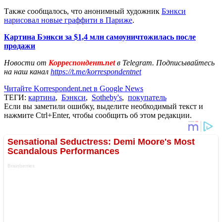
Также сообщалось, что анонимный художник
Бэнкси
нарисовал новые граффити в Париже
.
Картина Бэнкси за $1,4 млн самоуничтожилась после
продажи
Новости от
Корреспондент.net
в Telegram. Подписывайтесь
на наш канал
https://t.me/korrespondentnet
Читайте Korrespondent.net в Google News
ТЕГИ:
картина
,
Бэнкси
,
Sotheby's
,
покупатель
Если вы заметили ошибку, выделите необходимый текст и
нажмите Ctrl+Enter, чтобы сообщить об этом редакции.