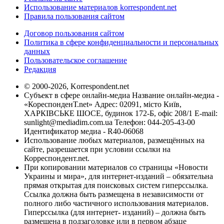
Использование материалов korrespondent.net
Правила пользования сайтом
Договор пользования сайтом
Политика в сфере конфиденциальности и персональных
данных
Пользовательское соглашение
Редакция
© 2000-2026, Korrespondent.net
Субъект в сфере онлайн-медиа Название онлайн-медиа -
«КореспонденТ.net» Адрес: 02091, місто Київ,
ХАРКІВСЬКЕ ШОСЕ, будинок 172-Б, офіс 208/1 E-mail:
sunlight@mediadim.com.ua
Телефон: 044-205-43-00
Идентификатор медиа - R40-06068
Использование любых материалов, размещённых на
сайте, разрешается при условии ссылки на
Корреспондент.net.
При копировании материалов со страницы «Новости
Украины и мира», для интернет-изданий – обязательна
прямая открытая для поисковых систем гиперссылка.
Ссылка должна быть размещена в независимости от
полного либо частичного использования материалов.
Гиперссылка (для интернет- изданий) – должна быть
размещена в подзаголовке или в первом абзаце