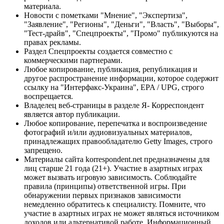
материала.
Новости с пометками "Мнение", "Экспертиза",
"Заявление", "Регионы", "Деньги", "Власть", "Выборы",
"Тест-драйв", "Спецпроекты", "Промо" публикуются на
правах рекламы.
Раздел Спецпроекты создается совместно с
коммерческими партнерами.
Любое копирование, публикация, републикация и
другое распространение информации, которое содержит
ссылку на "Интерфакс-Украина", EPA / UPG, строго
воспрещается.
Владелец веб-страницы в разделе Я- Корреспондент
является автор публикации.
Любое копирование, перепечатка и воспроизведение
фотографий и/или аудиовизуальных материалов,
принадлежащих правообладателю Getty Images, строго
запрещено.
Материалы сайта korrespondent.net предназначены для
лиц старше 21 года (21+). Участие в азартных играх
может вызвать игровую зависимость. Соблюдайте
правила (принципы) ответственной игры. При
обнаружении первых признаков зависимости
немедленно обратитесь к специалисту. Помните, что
участие в азартных играх не может являться источником
доходов или альтернативой работе. Информационный