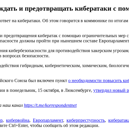
ждать и предотвращать кибератаки с п
ответ на кибератаки. Об этом говорится в коммюнике по итогам
и предотвращения кибератак с помощью ограничительных мер со
пасности должны пройти при нынешнем составе Европарламента"
ения кибербезопасности для противодействия хакерским угроза
 вопросах безопасности.
действия гибридным, кибернетическим, химическим, биологичес
пейского Союза был включен пункт
о необходимости повысить ки
ии в понедельник, 15 октября, в Люксембурге,
утвердил новый 
а наш канал
https://t.me/korrespondentnet
ер
,
кибервойна
,
Европарламент
,
киберпреступность
,
кибератак
те Ctrl+Enter, чтобы сообщить об этом редакции.