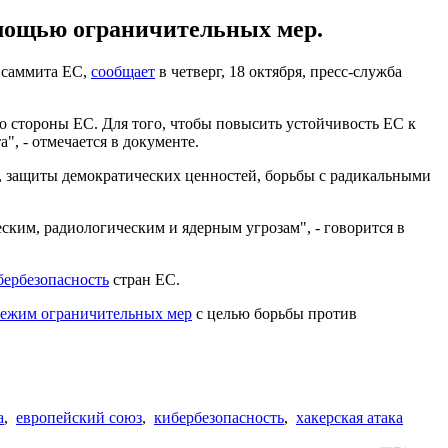
омощью ограничительных мер.
 саммита ЕС,
сообщает
в четверг, 18 октября, пресс-служба
 стороны ЕС. Для того, чтобы повысить устойчивость ЕС к
, - отмечается в документе.
м, защиты демократических ценностей, борьбы с радикальными
ким, радиологическим и ядерным угрозам", - говорится в
бербезопасность
стран ЕС.
режим ограничительных мер
с целью борьбы против
а
,
европейский союз
,
кибербезопасность
,
хакерская атака