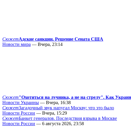
Сюжет
Адские санкции. Решение Сената США
Новости мира
— Вчера, 23:14
Сюжет
"Охотиться на лучника, а не на стрелу". Как Украи
Новости Украины
— Вчера, 16:38
Сюжет
Загадочный звук напугал Москву: что это было
Новости России
— Вчера, 15:29
Сюжет
Банкет генералов. Последствия взрыва в Москве
Новости России
— 6 августа 2026, 23:58