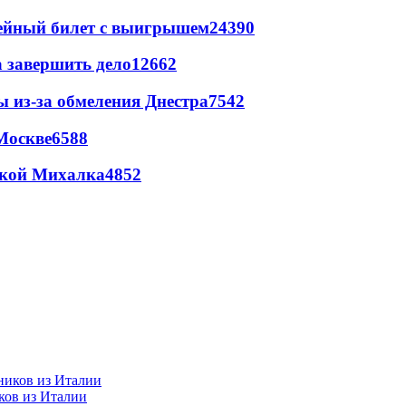
рейный билет с выигрышем
24390
а завершить дело
12662
ы из-за обмеления Днестра
7542
Москве
6588
цкой Михалка
4852
ков из Италии