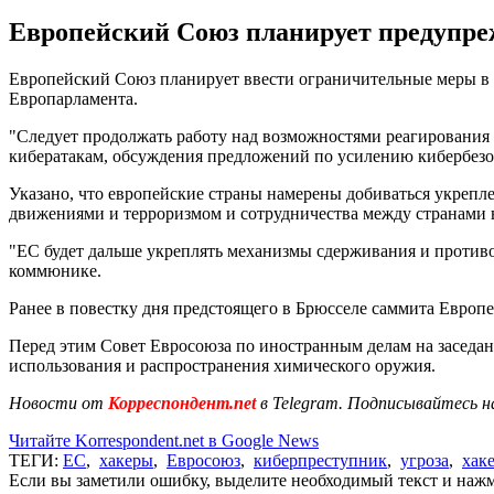
Европейский Союз планирует предупре
Европейский Союз планирует ввести ограничительные меры в 
Европарламента.
"Следует продолжать работу над возможностями реагирования 
кибератакам, обсуждения предложений по усилению кибербезо
Указано, что европейские страны намерены добиваться укрепл
движениями и терроризмом и сотрудничества между странами в
"ЕС будет дальше укреплять механизмы сдерживания и противо
коммюнике.
Ранее в повестку дня предстоящего в Брюсселе саммита Евро
Перед этим Совет Евросоюза по иностранным делам на заседан
использования и распространения химического оружия.
Новости от
Корреспондент.net
в Telegram. Подписывайтесь н
Читайте Korrespondent.net в Google News
ТЕГИ:
ЕС
,
хакеры
,
Евросоюз
,
киберпреступник
,
угроза
,
хак
Если вы заметили ошибку, выделите необходимый текст и нажми