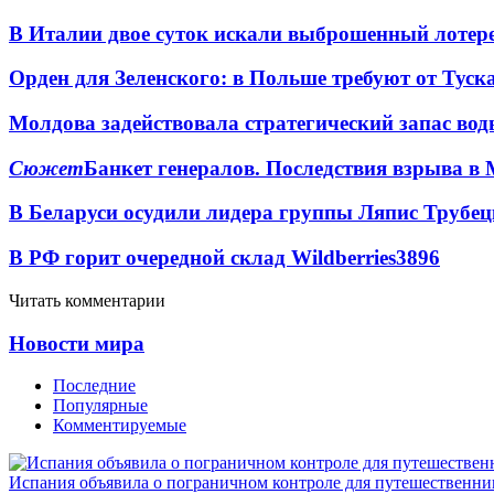
В Италии двое суток искали выброшенный лоте
Орден для Зеленского: в Польше требуют от Туск
Молдова задействовала стратегический запас вод
Сюжет
Банкет генералов. Последствия взрыва в 
В Беларуси осудили лидера группы Ляпис Трубе
В РФ горит очередной склад Wildberries
3896
Читать комментарии
Новости мира
Последние
Популярные
Комментируемые
Испания объявила о пограничном контроле для путешественни