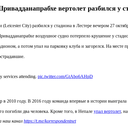
вадданапрабхе вертолет разбился у ст
(Leicester City) разбился у стадиона в Лестере вечером 27 октяб
ивадданапрабхе воздушное судно потерпело крушение у стадио
адионом, а потом упал на парковку клуба и загорелся. На месте
острадавшие.
 services attending.
pic.twitter.com/GtAbo6AHpD
 в 2010 году. В 2016 году команда впервые в истории выиграла
чего погибли два человека. Кроме того, в Непале
упал вертолет
, н
а наш канал
https://t.me/korrespondentnet