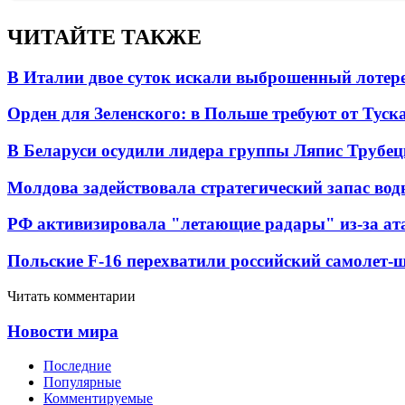
ЧИТАЙТЕ ТАКЖЕ
В Италии двое суток искали выброшенный лоте
Орден для Зеленского: в Польше требуют от Туск
В Беларуси осудили лидера группы Ляпис Трубе
Молдова задействовала стратегический запас вод
РФ активизировала "летающие радары" из-за а
Польские F-16 перехватили российский самолет-
Читать комментарии
Новости мира
Последние
Популярные
Комментируемые