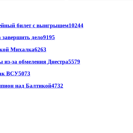
рейный билет с выигрышем
10244
а завершить дело
9195
цкой Михалка
6263
ы из-за обмеления Днестра
5579
так ВСУ
5073
шпион над Балтикой
4732