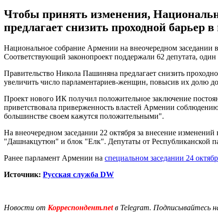
Чтобы принять изменения, Национальн
предлагает снизить проходной барьер в
Национальное собрание Армении на внеочередном заседании в 
Соответствующий законопроект поддержали 62 депутата, один п
Правительство Никола Пашиняна предлагает снизить проходной б
увеличить число парламентариев-женщин, повысив их долю до
Проект нового ИК получил положительное заключение постоян
приветствовала приверженность властей Армении соблюдению м
большинстве своем кажутся положительными".
На внеочередном заседании 22 октября за внесение изменений
"Дашнакцутюн" и блок "Елк". Депутаты от Республиканской п
Ранее парламент Армении на
специальном заседании 24 октяб
Источник:
Русская служба DW
Новости от
Корреспондент.net
в Telegram. Подписывайтесь н