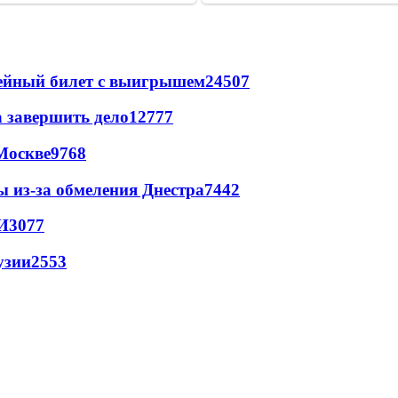
рейный билет с выигрышем
24507
а завершить дело
12777
Москве
9768
ы из-за обмеления Днестра
7442
И
3077
узии
2553