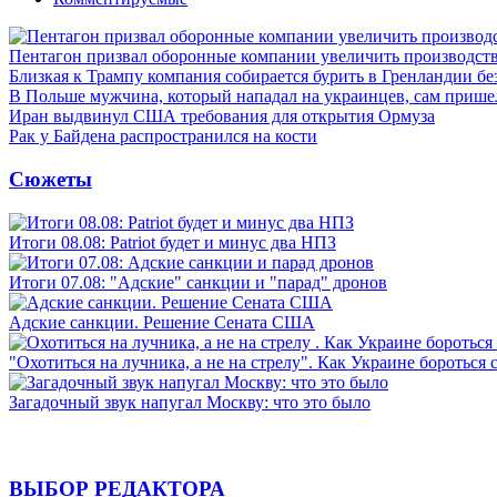
Пентагон призвал оборонные компании увеличить производст
Близкая к Трампу компания собирается бурить в Гренландии бе
В Польше мужчина, который нападал на украинцев, сам приш
Иран выдвинул США требования для открытия Ормуза
Рак у Байдена распространился на кости
Сюжеты
Итоги 08.08: Patriot будет и минус два НПЗ
Итоги 07.08: "Адские" санкции и "парад" дронов
Адские санкции. Решение Сената США
"Охотиться на лучника, а не на стрелу". Как Украине бороться 
Загадочный звук напугал Москву: что это было
ВЫБОР РЕДАКТОРА