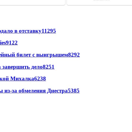
дало в отставку
11295
ies
9122
рейный билет с выигрышем
8292
а завершить дело
8251
цкой Михалка
6238
ы из-за обмеления Днестра
5385