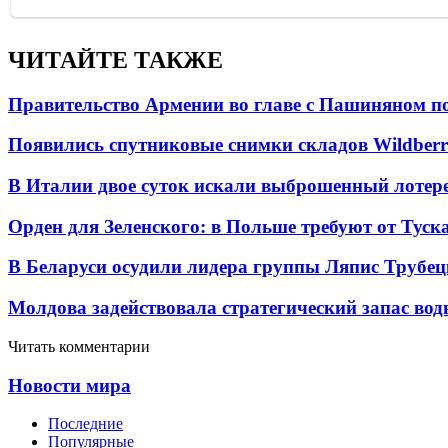
ЧИТАЙТЕ ТАКЖЕ
Правительство Армении во главе с Пашиняном по
Появились спутниковые снимки складов Wildberr
В Италии двое суток искали выброшенный лоте
Орден для Зеленского: в Польше требуют от Туск
В Беларуси осудили лидера группы Ляпис Трубе
Молдова задействовала стратегический запас вод
Читать комментарии
Новости мира
Последние
Популярные