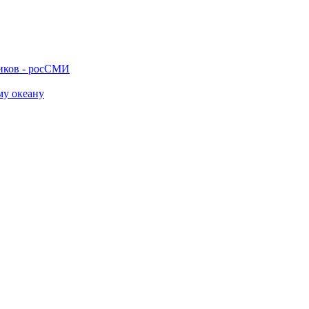
ников - росСМИ
му океану