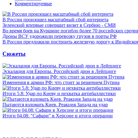
Комментируемые
В России произошел масштабный сбой интернета
Зеленский впервые совершит визит в Сербию - СМИ
Во время боев на Курщине погибло более 70 российских сроч
Дроны ВСУ удорожили перевозку грузов в порты РФ
В России предложили построить железную дорогу к Индийско
Сюжеты
Эскалация для Европы. Российский дрон в Лейпциге
Изменения в армии РФ: что стоит за решением Путина
Итоги 5.8: Удар по Киеву и нехватка антибаллистики
Пытаются взломать Киев. Реакция Запада на удар
Итоги 04.08: "Сафари" в Херсоне и итоги операции