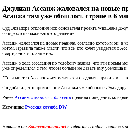
Джулиан Ассанж жаловался на новые пр
Асанжа там уже обошлось стране в 6 мл
Суд Эквадора отклонил иск основателя проекта WikiLeaks Джу
собираются обжаловать это решение.
Ассанж жаловался на новые правила, согласно которым он, в ча
котом. Правила также гласят, что все, кто хочет увидеться с А
смартфонов и планшетов.
Ассанж в ходе заседания по телефону заявил, что эти нормы м
уже определился с тем, чтобы больше не давать ему убежища и
"Если мистер Ассанж хочет остаться и следовать правилам,… то 
Он добавил, что проживание Ассанжа уже обошлось Эквадору в 
Ранее
Ассанж отказался соблюдать
правила поведения, которые
Источник:
Русская служба DW
Новости от
Корреспондент.net
в Telegram. Подписывайтесь н