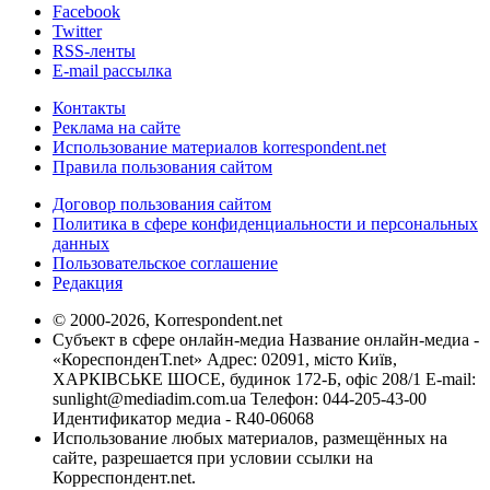
Facebook
Twitter
RSS-ленты
E-mail рассылка
Контакты
Реклама на сайте
Использование материалов korrespondent.net
Правила пользования сайтом
Договор пользования сайтом
Политика в сфере конфиденциальности и персональных
данных
Пользовательское соглашение
Редакция
© 2000-2026, Korrespondent.net
Субъект в сфере онлайн-медиа Название онлайн-медиа -
«КореспонденТ.net» Адрес: 02091, місто Київ,
ХАРКІВСЬКЕ ШОСЕ, будинок 172-Б, офіс 208/1 E-mail:
sunlight@mediadim.com.ua
Телефон: 044-205-43-00
Идентификатор медиа - R40-06068
Использование любых материалов, размещённых на
сайте, разрешается при условии ссылки на
Корреспондент.net.