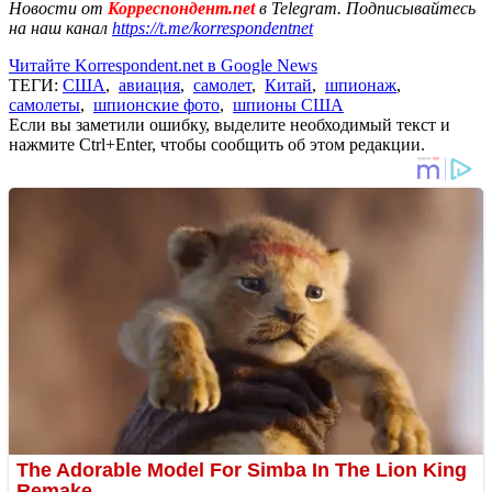
Новости от
Корреспондент.net
в Telegram. Подписывайтесь
на наш канал
https://t.me/korrespondentnet
Читайте Korrespondent.net в Google News
ТЕГИ:
США
,
авиация
,
самолет
,
Китай
,
шпионаж
,
самолеты
,
шпионские фото
,
шпионы США
Если вы заметили ошибку, выделите необходимый текст и
нажмите Ctrl+Enter, чтобы сообщить об этом редакции.