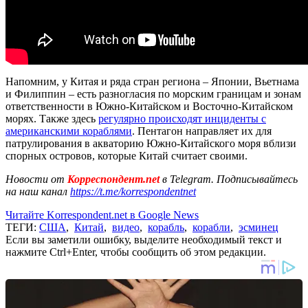
Напомним, у Китая и ряда стран региона – Японии, Вьетнама
и Филиппин – есть разногласия по морским границам и зонам
ответственности в Южно-Китайском и Восточно-Китайском
морях. Также здесь
регулярно происходят инциденты с
американскими кораблями
. Пентагон направляет их для
патрулирования в акваторию Южно-Китайского моря вблизи
спорных островов, которые Китай считает своими.
Новости от
Корреспондент.net
в Telegram. Подписывайтесь
на наш канал
https://t.me/korrespondentnet
Читайте Korrespondent.net в Google News
ТЕГИ:
США
,
Китай
,
видео
,
корабль
,
корабли
,
эсминец
Если вы заметили ошибку, выделите необходимый текст и
нажмите Ctrl+Enter, чтобы сообщить об этом редакции.