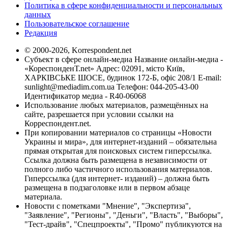
Политика в сфере конфиденциальности и персональных
данных
Пользовательское соглашение
Редакция
© 2000-2026, Korrespondent.net
Субъект в сфере онлайн-медиа Название онлайн-медиа -
«КореспонденТ.net» Адрес: 02091, місто Київ,
ХАРКІВСЬКЕ ШОСЕ, будинок 172-Б, офіс 208/1 E-mail:
sunlight@mediadim.com.ua
Телефон: 044-205-43-00
Идентификатор медиа - R40-06068
Использование любых материалов, размещённых на
сайте, разрешается при условии ссылки на
Корреспондент.net.
При копировании материалов со страницы «Новости
Украины и мира», для интернет-изданий – обязательна
прямая открытая для поисковых систем гиперссылка.
Ссылка должна быть размещена в независимости от
полного либо частичного использования материалов.
Гиперссылка (для интернет- изданий) – должна быть
размещена в подзаголовке или в первом абзаце
материала.
Новости с пометками "Мнение", "Экспертиза",
"Заявление", "Регионы", "Деньги", "Власть", "Выборы",
"Тест-драйв", "Спецпроекты", "Промо" публикуются на