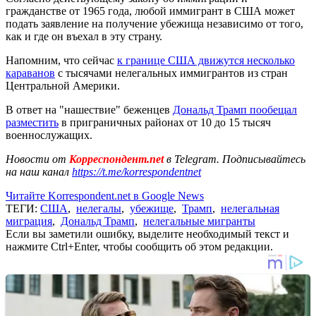
гражданстве от 1965 года, любой иммигрант в США может
подать заявление на получение убежища независимо от того,
как и где он въехал в эту страну.
Напомним, что сейчас
к границе США движутся несколько
караванов
с тысячами нелегальных иммигрантов из стран
Центральной Америки.
В ответ на "нашествие" беженцев
Дональд Трамп пообещал
разместить
в приграничных районах от 10 до 15 тысяч
военнослужащих.
Новости от
Корреспондент.net
в Telegram. Подписывайтесь
на наш канал
https://t.me/korrespondentnet
Читайте Korrespondent.net в Google News
ТЕГИ:
США
,
нелегалы
,
убежище
,
Трамп
,
нелегальная
миграция
,
Дональд Трамп
,
нелегальные мигранты
Если вы заметили ошибку, выделите необходимый текст и
нажмите Ctrl+Enter, чтобы сообщить об этом редакции.