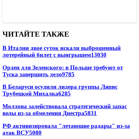
ЧИТАЙТЕ ТАКЖЕ
В Италии двое суток искали выброшенный
лотерейный билет с выигрышем
13030
Орден для Зеленского: в Польше требуют от
Туска завершить дело
9785
В Беларуси осудили лидера группы Ляпис
Трубецкой Михалка
6285
Молдова задействовала стратегический запас
воды из-за обмеления Днестра
5831
РФ активизировала "летающие радары" из-за
атак ВСУ
5080