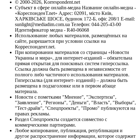
© 2000-2026, Korrespondent.net
Субъект в сфере онлайн-медиа Название онлайн-медиа -
«КореспонденТ.net» Адрес: 02091, місто Київ,
ХАРКІВСЬКЕ ШОСЕ, будинок 172-Б, офіс 208/1 E-mail:
sunlight@mediadim.com.ua
Телефон: 044-205-43-00
Идентификатор медиа - R40-06068
Использование любых материалов, размещённых на
сайте, разрешается при условии ссылки на
Корреспондент.net.
При копировании материалов со страницы «Новости
Украины и мира», для интернет-изданий – обязательна
прямая открытая для поисковых систем гиперссылка.
Ссылка должна быть размещена в независимости от
полного либо частичного использования материалов.
Гиперссылка (для интернет- изданий) – должна быть
размещена в подзаголовке или в первом абзаце
материала.
Новости с пометками "Мнение", "Экспертиза",
"Заявление", "Регионы", "Деньги", "Власть", "Выборы",
"Тест-драйв", "Спецпроекты", "Промо" публикуются на
правах рекламы.
Раздел Спецпроекты создается совместно с
коммерческими партнерами.
Любое копирование, публикация, републикация и
другое распространение информации, которое содержит