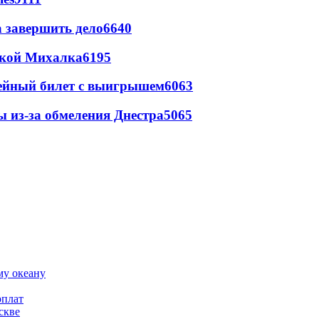
а завершить дело
6640
цкой Михалка
6195
рейный билет с выигрышем
6063
ы из-за обмеления Днестра
5065
му океану
рплат
скве