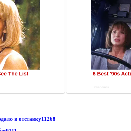
дало в отставку
11268
ies
9111