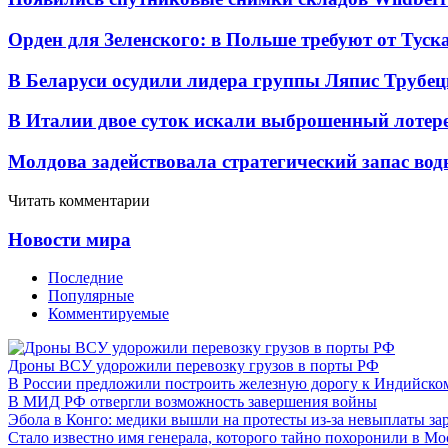
Орден для Зеленского: в Польше требуют от Туск
В Беларуси осудили лидера группы Ляпис Трубе
В Италии двое суток искали выброшенный лоте
Молдова задействовала стратегический запас вод
Читать комментарии
Новости мира
Последние
Популярные
Комментируемые
Дроны ВСУ удорожили перевозку грузов в порты РФ
В России предложили построить железную дорогу к Индийско
В МИД РФ отвергли возможность завершения войны
Эбола в Конго: медики вышли на протесты из-за невыплаты за
Стало известно имя генерала, которого тайно похоронили в Мо