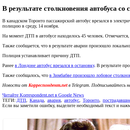
В результате столкновения автобуса со
В канадском Торонто пассажирский автобус врезался в электрич
полицию в среду, 14 ноября.
На момент ДТП в автобусе находилось 45 человек. Отмечается
Также сообщается, что в результате аварии произошло локальн
Полиция устанавливает причину ДТП.
Ранее
в Лондоне автобус врезался в остановку
. В результате п
Также сообщалось, что
в Зимбабве произошло лобовое столкно
Новости от
Корреспондент.net
в Telegram. Подписывайтесь н
Читайте Korrespondent.net в Google News
ТЕГИ:
ДТП
,
Канада
,
авария
,
автобус
,
Торонто
,
пострадавши
Если вы заметили ошибку, выделите необходимый текст и нажми