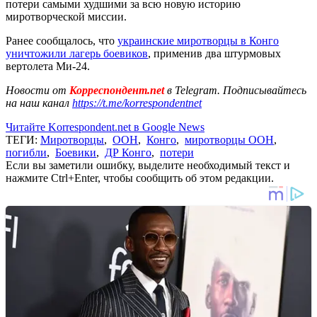
потери самыми худшими за всю новую историю
миротворческой миссии.
Ранее сообщалось, что
украинские миротворцы в Конго
уничтожили лагерь боевиков
, применив два штурмовых
вертолета Ми-24.
Новости от
Корреспондент.net
в Telegram. Подписывайтесь
на наш канал
https://t.me/korrespondentnet
Читайте Korrespondent.net в Google News
ТЕГИ:
Миротворцы
,
ООН
,
Конго
,
миротворцы ООН
,
погибли
,
Боевики
,
ДР Конго
,
потери
Если вы заметили ошибку, выделите необходимый текст и
нажмите Ctrl+Enter, чтобы сообщить об этом редакции.