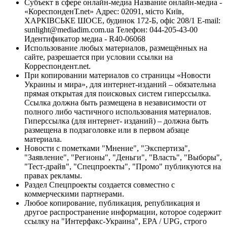
Субъект в сфере онлайн-медиа Название онлайн-медиа -
«КореспонденТ.net» Адрес: 02091, місто Київ,
ХАРКІВСЬКЕ ШОСЕ, будинок 172-Б, офіс 208/1 E-mail:
sunlight@mediadim.com.ua
Телефон: 044-205-43-00
Идентификатор медиа - R40-06068
Использование любых материалов, размещённых на
сайте, разрешается при условии ссылки на
Корреспондент.net.
При копировании материалов со страницы «Новости
Украины и мира», для интернет-изданий – обязательна
прямая открытая для поисковых систем гиперссылка.
Ссылка должна быть размещена в независимости от
полного либо частичного использования материалов.
Гиперссылка (для интернет- изданий) – должна быть
размещена в подзаголовке или в первом абзаце
материала.
Новости с пометками "Мнение", "Экспертиза",
"Заявление", "Регионы", "Деньги", "Власть", "Выборы",
"Тест-драйв", "Спецпроекты", "Промо" публикуются на
правах рекламы.
Раздел Спецпроекты создается совместно с
коммерческими партнерами.
Любое копирование, публикация, републикация и
другое распространение информации, которое содержит
ссылку на "Интерфакс-Украина", EPA / UPG, строго