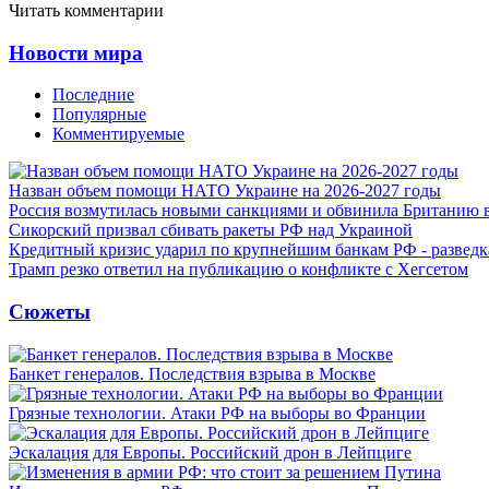
Читать комментарии
Новости мира
Последние
Популярные
Комментируемые
Назван объем помощи НАТО Украине на 2026-2027 годы
Россия возмутилась новыми санкциями и обвинила Британию 
Сикорский призвал сбивать ракеты РФ над Украиной
Кредитный кризис ударил по крупнейшим банкам РФ - разведк
Трамп резко ответил на публикацию о конфликте с Хегсетом
Сюжеты
Банкет генералов. Последствия взрыва в Москве
Грязные технологии. Атаки РФ на выборы во Франции
Эскалация для Европы. Российский дрон в Лейпциге