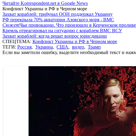
Читайте Korrespondent.net в Google News
Конфликт Украины и РФ в Черном море
Захват кораблей: трибунал ООН поддержал Украину
РФ перекрыла 70% акватории Азовского моря - ВМС
Сюжет
Чьи провокации. Что произошло в Керченском проливе
Кремль отреагировал на ситуацию с кораблем ВМС ВСУ
Захват кораблей: когда решат вопрос юрисдикции
СПЕЦТЕМА:
Конфликт Украины и РФ в Черном море
ТЕГИ:
Россия
,
Украина
,
США
,
видео
,
Трамп
Если вы заметили ошибку, выделите необходимый текст и нажми