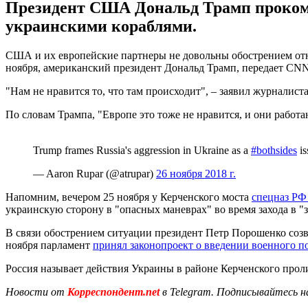
Президент США Дональд Трамп прокомм
украинскими кораблями.
США и их европейские партнеры не довольны обострением от
ноября, американский президент Дональд Трамп, передает CNN
"Нам не нравится то, что там происходит", – заявил журналист
По словам Трампа, "Европе это тоже не нравится, и они работ
Trump frames Russia's aggression in Ukraine as a
#bothsides
is
— Aaron Rupar (@atrupar)
26 ноября 2018 г.
Напомним, вечером 25 ноября у Керченского моста
спецназ РФ
украинскую сторону в "опасных маневрах" во время захода в 
В связи обострением ситуации президент Петр Порошенко соз
ноября парламент
принял законопроект о введении военного п
Россия называет действия Украины в районе Керченского пр
Новости от
Корреспондент.net
в Telegram. Подписывайтесь н