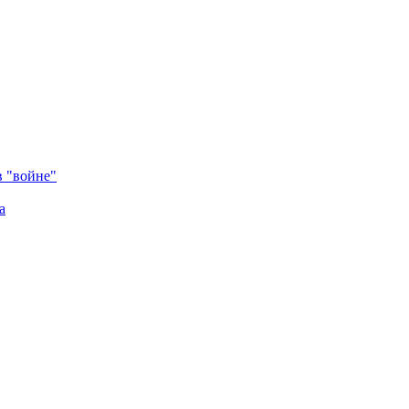
в "войне"
а