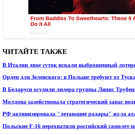
ЧИТАЙТЕ ТАКЖЕ
В Италии двое суток искали выброшенный лоте
Орден для Зеленского: в Польше требуют от Туск
В Беларуси осудили лидера группы Ляпис Трубе
Молдова задействовала стратегический запас вод
РФ активизировала "летающие радары" из-за а
Польские F-16 перехватили российский самолет-