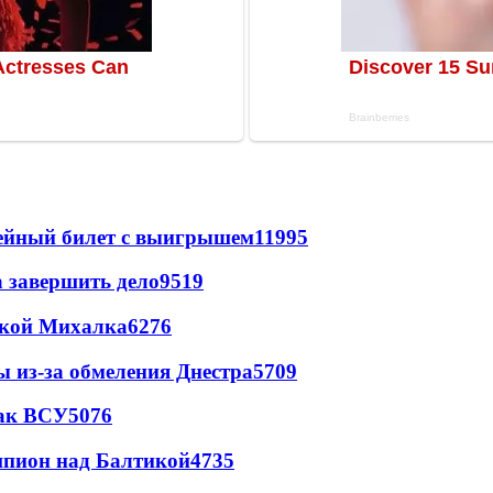
рейный билет с выигрышем
11995
а завершить дело
9519
цкой Михалка
6276
ы из-за обмеления Днестра
5709
так ВСУ
5076
шпион над Балтикой
4735