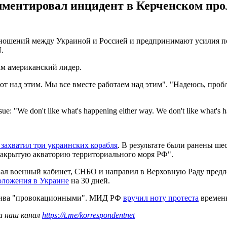
ентировал инцидент в Керченском про
ношений между Украиной и Россией и предпринимают усилия по
.
ам американский лидер.
ают над этим. Мы все вместе работаем над этим". "Надеюсь, про
sue: "We don't like what's happening either way. We don't like what's
 захватил три украинских корабля
. В результате были ранены ш
"закрытую акваторию территориального моря РФ".
вал военный кабинет, СНБО и направил в Верховную Раду предл
оложения в Украине
на 30 дней.
олива "провокационными". МИД РФ
вручил ноту протеста
временн
а наш канал
https://t.me/korrespondentnet