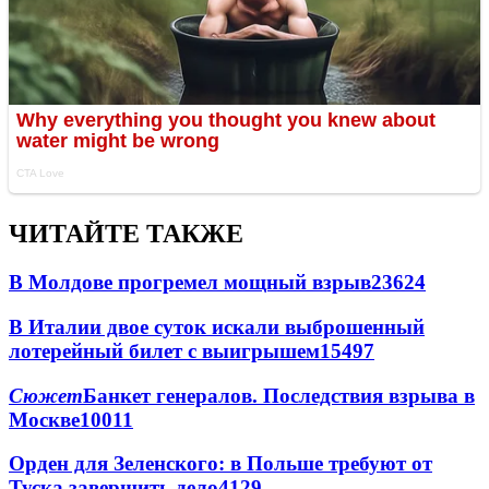
ЧИТАЙТЕ ТАКЖЕ
В Молдове прогремел мощный взрыв
23624
В Италии двое суток искали выброшенный
лотерейный билет с выигрышем
15497
Сюжет
Банкет генералов. Последствия взрыва в
Москве
10011
Орден для Зеленского: в Польше требуют от
Туска завершить дело
4129