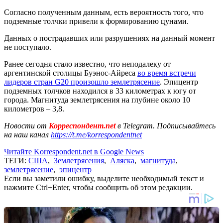
Согласно полученным данным, есть вероятность того, что
подземные толчки привели к формированию цунами.
Данных о пострадавших или разрушениях на данный момент
не поступало.
Ранее сегодня стало известно, что неподалеку от
аргентинской столицы Буэнос-Айреса
во время встречи
лидеров стран G20 произошло землетрясение
. Эпицентр
подземных толчков находился в 33 километрах к югу от
города. Магнитуда землетрясения на глубине около 10
километров – 3,8.
Новости от
Корреспондент.net
в Telegram. Подписывайтесь
на наш канал
https://t.me/korrespondentnet
Читайте Korrespondent.net в Google News
ТЕГИ:
США
,
Землетрясения
,
Аляска
,
магнитуда
,
землетрясение
,
эпицентр
Если вы заметили ошибку, выделите необходимый текст и
нажмите Ctrl+Enter, чтобы сообщить об этом редакции.