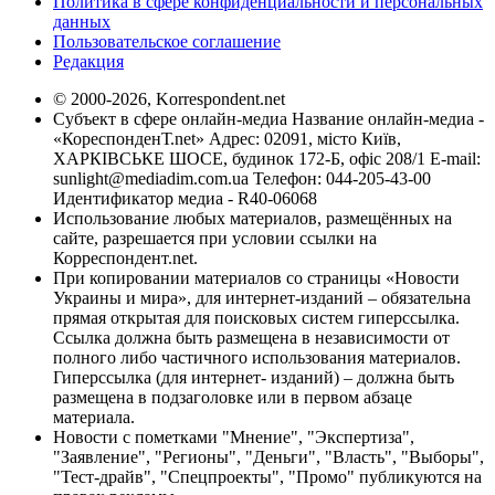
Политика в сфере конфиденциальности и персональных
данных
Пользовательское соглашение
Редакция
© 2000-2026, Korrespondent.net
Субъект в сфере онлайн-медиа Название онлайн-медиа -
«КореспонденТ.net» Адрес: 02091, місто Київ,
ХАРКІВСЬКЕ ШОСЕ, будинок 172-Б, офіс 208/1 E-mail:
sunlight@mediadim.com.ua
Телефон: 044-205-43-00
Идентификатор медиа - R40-06068
Использование любых материалов, размещённых на
сайте, разрешается при условии ссылки на
Корреспондент.net.
При копировании материалов со страницы «Новости
Украины и мира», для интернет-изданий – обязательна
прямая открытая для поисковых систем гиперссылка.
Ссылка должна быть размещена в независимости от
полного либо частичного использования материалов.
Гиперссылка (для интернет- изданий) – должна быть
размещена в подзаголовке или в первом абзаце
материала.
Новости с пометками "Мнение", "Экспертиза",
"Заявление", "Регионы", "Деньги", "Власть", "Выборы",
"Тест-драйв", "Спецпроекты", "Промо" публикуются на