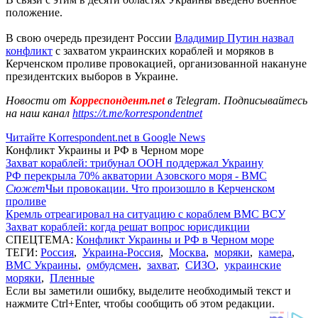
положение.
В свою очередь президент России
Владимир Путин назвал
конфликт
с захватом украинских кораблей и моряков в
Керченском проливе провокацией, организованной накануне
президентских выборов в Украине.
Новости от
Корреспондент.net
в Telegram. Подписывайтесь
на наш канал
https://t.me/korrespondentnet
Читайте Korrespondent.net в Google News
Конфликт Украины и РФ в Черном море
Захват кораблей: трибунал ООН поддержал Украину
РФ перекрыла 70% акватории Азовского моря - ВМС
Сюжет
Чьи провокации. Что произошло в Керченском
проливе
Кремль отреагировал на ситуацию с кораблем ВМС ВСУ
Захват кораблей: когда решат вопрос юрисдикции
СПЕЦТЕМА:
Конфликт Украины и РФ в Черном море
ТЕГИ:
Россия
,
Украина-Россия
,
Москва
,
моряки
,
камера
,
ВМС Украины
,
омбудсмен
,
захват
,
СИЗО
,
украинские
моряки
,
Пленные
Если вы заметили ошибку, выделите необходимый текст и
нажмите Ctrl+Enter, чтобы сообщить об этом редакции.