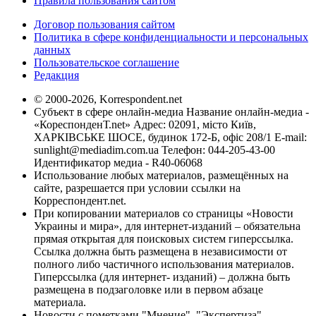
Правила пользования сайтом
Договор пользования сайтом
Политика в сфере конфиденциальности и персональных
данных
Пользовательское соглашение
Редакция
© 2000-2026, Korrespondent.net
Субъект в сфере онлайн-медиа Название онлайн-медиа -
«КореспонденТ.net» Адрес: 02091, місто Київ,
ХАРКІВСЬКЕ ШОСЕ, будинок 172-Б, офіс 208/1 E-mail:
sunlight@mediadim.com.ua
Телефон: 044-205-43-00
Идентификатор медиа - R40-06068
Использование любых материалов, размещённых на
сайте, разрешается при условии ссылки на
Корреспондент.net.
При копировании материалов со страницы «Новости
Украины и мира», для интернет-изданий – обязательна
прямая открытая для поисковых систем гиперссылка.
Ссылка должна быть размещена в независимости от
полного либо частичного использования материалов.
Гиперссылка (для интернет- изданий) – должна быть
размещена в подзаголовке или в первом абзаце
материала.
Новости с пометками "Мнение", "Экспертиза",