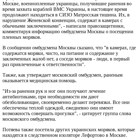
Москве, военнопленные украинцы, получившие ранения во
время захвата кораблей ВМС Украины, в настоящее время
продолжают находиться в СИЗО Матросская тишина. Их, в
нарушение Женевской конвенции, содержат в камерах с
обычными заключенными", - написали правозащитники,
комментируя информацию омбудсмена Москвы о посещении
пленных моряков.
В сообщении омбудсмена Москвы сказано, что "в камерах, где
содержатся моряки, чисто, на питание и содержание у
заключенных жалоб нет, а соседи моряков - люди, в первый
раз привлеченные к ответственности".
Также, как утверждает московский омбудсмен, раненым
оказывается медицинская помощь.
"Из-за ранения рук и ног они получают лечение
антибиотиками, при необходимости им дают
обезболивающие, своевременно делают перевязки. Все они
обеспечены теплой одеждой, ежедневно они имеют
возможность совершать прогулки", - цитирует группа слова
московского омбудсмена.
Потяева также посетила других украинских моряков, которые
находятся в следственном изоляторе Лефортово в Москве.