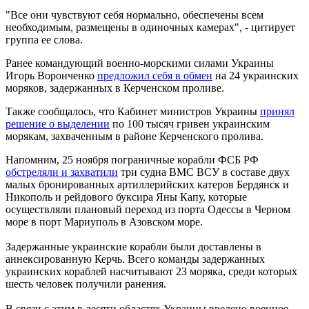
"Все они чувствуют себя нормально, обеспечены всем
необходимым, размещены в одиночных камерах", - цитирует
группа ее слова.
Ранее командующий военно-морскими силами Украины
Игорь Воронченко
предложил себя в обмен
на 24 украинских
моряков, задержанных в Керченском проливе.
Также сообщалось, что Кабинет министров Украины
принял
решение о выделении
по 100 тысяч гривен украинским
морякам, захваченным в районе Керченского пролива.
Напомним, 25 ноября пограничные корабли ФСБ РФ
обстреляли и захватили
три судна ВМС ВСУ в составе двух
малых бронированных артиллерийских катеров Бердянск и
Никополь и рейдового буксира Яны Капу, которые
осуществляли плановый переход из порта Одессы в Черном
море в порт Мариуполь в Азовском море.
Задержанные украинские корабли были доставлены в
аннексированную Керчь. Всего команды задержанных
украинских кораблей насчитывают 23 моряка, среди которых
шесть человек получили ранения.
В связи с этим в десяти областях Украины введено военное