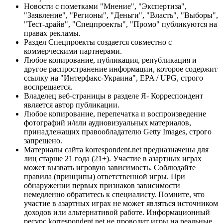
Новости с пометками "Мнение", "Экспертиза",
"Заявление", "Регионы", "Деньги", "Власть", "Выборы",
"Тест-драйв", "Спецпроекты", "Промо" публикуются на
правах рекламы.
Раздел Спецпроекты создается совместно с
коммерческими партнерами.
Любое копирование, публикация, републикация и
другое распространение информации, которое содержит
ссылку на "Интерфакс-Украина", EPA / UPG, строго
воспрещается.
Владелец веб-страницы в разделе Я- Корреспондент
является автор публикации.
Любое копирование, перепечатка и воспроизведение
фотографий и/или аудиовизуальных материалов,
принадлежащих правообладателю Getty Images, строго
запрещено.
Материалы сайта korrespondent.net предназначены для
лиц старше 21 года (21+). Участие в азартных играх
может вызвать игровую зависимость. Соблюдайте
правила (принципы) ответственной игры. При
обнаружении первых признаков зависимости
немедленно обратитесь к специалисту. Помните, что
участие в азартных играх не может являться источником
доходов или альтернативой работе. Информационный
ресурс korrespondent.net не проводит игры на реальные