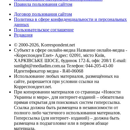
Правила пользования сайтом
Договор пользования сайтом
Политика в сфере конфиденциальности и персональных
данных
Пользовательское соглашение
Редакция
© 2000-2026, Korrespondent.net
Субъект в сфере онлайн-медиа Название онлайн-медиа -
«КореспонденТ.net» Адрес: 02091, місто Київ,
ХАРКІВСЬКЕ ШОСЕ, будинок 172-Б, офіс 208/1 E-mail:
sunlight@mediadim.com.ua
Телефон: 044-205-43-00
Идентификатор медиа - R40-06068
Использование любых материалов, размещённых на
сайте, разрешается при условии ссылки на
Корреспондент.net.
При копировании материалов со страницы «Новости
Украины и мира», для интернет-изданий – обязательна
прямая открытая для поисковых систем гиперссылка.
Ссылка должна быть размещена в независимости от
полного либо частичного использования материалов.
Гиперссылка (для интернет- изданий) – должна быть
размещена в подзаголовке или в первом абзаце
материала.