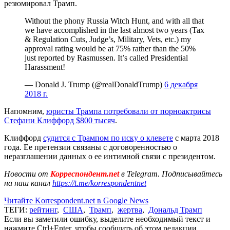
резюмировал Трамп.
Without the phony Russia Witch Hunt, and with all that
we have accomplished in the last almost two years (Tax
& Regulation Cuts, Judge’s, Military, Vets, etc.) my
approval rating would be at 75% rather than the 50%
just reported by Rasmussen. It’s called Presidential
Harassment!
— Donald J. Trump (@realDonaldTrump)
6 декабря
2018 г.
Напомним,
юристы Трампа потребовали от порноактрисы
Стефани Клиффорд $800 тысяч
.
Клиффорд
судится с Трампом по иску о клевете
с марта 2018
года. Ее претензии связаны с договоренностью о
неразглашении данных о ее интимной связи с президентом.
Новости от
Корреспондент.net
в Telegram. Подписывайтесь
на наш канал
https://t.me/korrespondentnet
Читайте Korrespondent.net в Google News
ТЕГИ:
рейтинг
,
США
,
Трамп
,
жертва
,
Дональд Трамп
Если вы заметили ошибку, выделите необходимый текст и
нажмите Ctrl+Enter, чтобы сообщить об этом редакции.