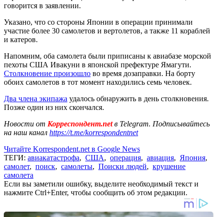
говорится в заявлении.
Указано, что со стороны Японии в операции принимали
участие более 30 самолетов и вертолетов, а также 11 кораблей
и катеров.
Напомним, оба самолета были приписаны к авиабазе морской
пехоты США Ивакуни в японской префектуре Ямагути.
Столкновение произошло
во время дозаправки. На борту
обоих самолетов в тот момент находились семь человек.
Два члена экипажа
удалось обнаружить в день столкновения.
Позже один из них скончался.
Новости от
Корреспондент.net
в Telegram. Подписывайтесь
на наш канал
https://t.me/korrespondentnet
Читайте Korrespondent.net в Google News
ТЕГИ:
авиакатастрофа
,
США
,
операция
,
авиация
,
Япония
,
самолет
,
поиск
,
самолеты
,
Поиски людей
,
крушение
самолета
Если вы заметили ошибку, выделите необходимый текст и
нажмите Ctrl+Enter, чтобы сообщить об этом редакции.