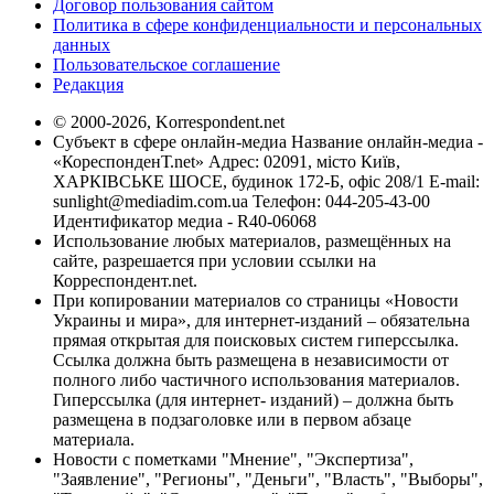
Договор пользования сайтом
Политика в сфере конфиденциальности и персональных
данных
Пользовательское соглашение
Редакция
© 2000-2026, Korrespondent.net
Субъект в сфере онлайн-медиа Название онлайн-медиа -
«КореспонденТ.net» Адрес: 02091, місто Київ,
ХАРКІВСЬКЕ ШОСЕ, будинок 172-Б, офіс 208/1 E-mail:
sunlight@mediadim.com.ua
Телефон: 044-205-43-00
Идентификатор медиа - R40-06068
Использование любых материалов, размещённых на
сайте, разрешается при условии ссылки на
Корреспондент.net.
При копировании материалов со страницы «Новости
Украины и мира», для интернет-изданий – обязательна
прямая открытая для поисковых систем гиперссылка.
Ссылка должна быть размещена в независимости от
полного либо частичного использования материалов.
Гиперссылка (для интернет- изданий) – должна быть
размещена в подзаголовке или в первом абзаце
материала.
Новости с пометками "Мнение", "Экспертиза",
"Заявление", "Регионы", "Деньги", "Власть", "Выборы",