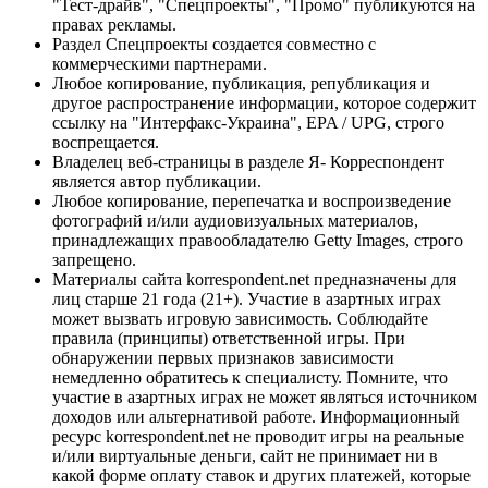
"Тест-драйв", "Спецпроекты", "Промо" публикуются на
правах рекламы.
Раздел Спецпроекты создается совместно с
коммерческими партнерами.
Любое копирование, публикация, републикация и
другое распространение информации, которое содержит
ссылку на "Интерфакс-Украина", EPA / UPG, строго
воспрещается.
Владелец веб-страницы в разделе Я- Корреспондент
является автор публикации.
Любое копирование, перепечатка и воспроизведение
фотографий и/или аудиовизуальных материалов,
принадлежащих правообладателю Getty Images, строго
запрещено.
Материалы сайта korrespondent.net предназначены для
лиц старше 21 года (21+). Участие в азартных играх
может вызвать игровую зависимость. Соблюдайте
правила (принципы) ответственной игры. При
обнаружении первых признаков зависимости
немедленно обратитесь к специалисту. Помните, что
участие в азартных играх не может являться источником
доходов или альтернативой работе. Информационный
ресурс korrespondent.net не проводит игры на реальные
и/или виртуальные деньги, сайт не принимает ни в
какой форме оплату ставок и других платежей, которые