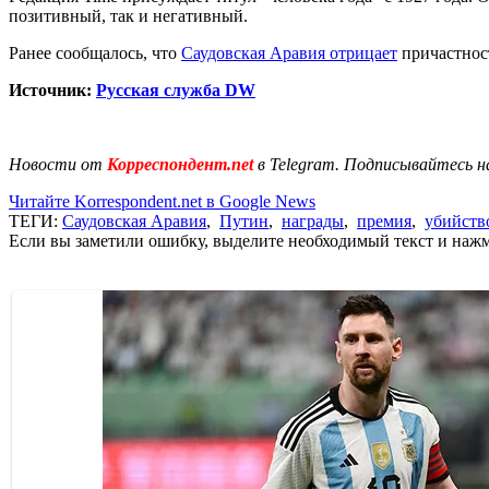
позитивный, так и негативный.
Ранее сообщалось, что
Саудовская Аравия отрицает
причастнос
Источник:
Русская служба DW
Новости от
Корреспондент.net
в Telegram. Подписывайтесь н
Читайте Korrespondent.net в Google News
ТЕГИ:
Саудовская Аравия
,
Путин
,
награды
,
премия
,
убийств
Если вы заметили ошибку, выделите необходимый текст и нажми