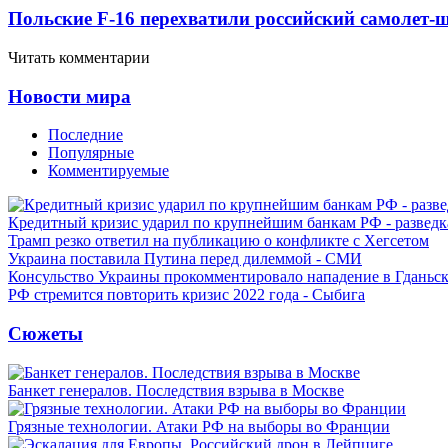
Польские F-16 перехватили российский самолет-
Читать комментарии
Новости мира
Последние
Популярные
Комментируемые
Кредитный кризис ударил по крупнейшим банкам РФ - разведк
Трамп резко ответил на публикацию о конфликте с Хегсетом
Украина поставила Путина перед дилеммой - СМИ
Консульство Украины прокомментировало нападение в Гданьс
РФ стремится повторить кризис 2022 года - Сыбига
Сюжеты
Банкет генералов. Последствия взрыва в Москве
Грязные технологии. Атаки РФ на выборы во Франции