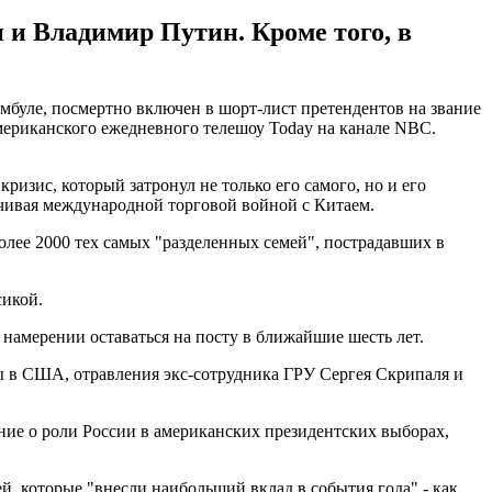
и Владимир Путин. Кроме того, в
мбуле, посмертно включен в шорт-лист претендентов на звание
американского ежедневного телешоу Today на канале NBC.
ризис, который затронул не только его самого, но и его
нчивая международной торговой войной с Китаем.
более 2000 тех самых "разделенных семей", пострадавших в
сикой.
 намерении оставаться на посту в ближайшие шесть лет.
ы в США, отравления экс-сотрудника ГРУ Сергея Скрипаля и
ние о роли России в американских президентских выборах,
й, которые "внесли наибольший вклад в события года" - как