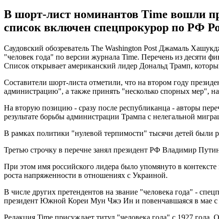
В шорт-лист номинантов Time вошли п
список включен спецпрокурор по РФ Р
Саудовский обозреватель The Washington Post Джамаль Хашукдж
"человек года" по версии журнала Time. Перечень из десяти ф
Список открывает американский лидер Дональд Трамп, который
Составители шорт-листа отметили, что на втором году президен
администрацию", а также принять "несколько спорных мер", н
На вторую позицию - сразу после республиканца - авторы переч
результате борьбы администрации Трампа с нелегальной мигра
В рамках политики "нулевой терпимости" тысячи детей были
Третью строчку в перечне занял президент РФ Владимир Путин.
При этом имя российского лидера было упомянуто в контексте
роста напряженности в отношениях с Украиной.
В числе других претендентов на звание "человека года" - сп
президент Южной Кореи Мун Чжэ Ин и повенчавшаяся в мае с
Редакция Time присуждает титул "человека года" с 1927 года. 