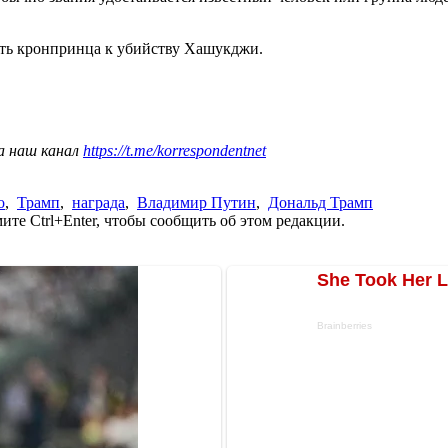
ть кронпринца к убийству Хашукджи.
а наш канал
https://t.me/korrespondentnet
о
,
Трамп
,
награда
,
Владимир Путин
,
Дональд Трамп
те Ctrl+Enter, чтобы сообщить об этом редакции.