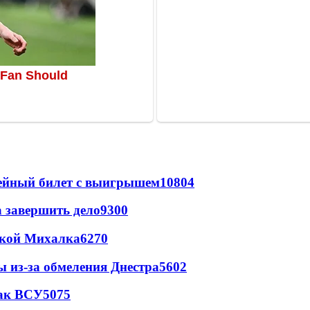
рейный билет с выигрышем
10804
а завершить дело
9300
цкой Михалка
6270
ы из-за обмеления Днестра
5602
так ВСУ
5075