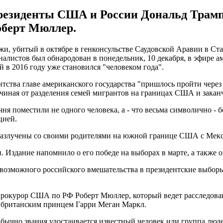
резиденты США и России Дональд Трамп 
оберт Мюллер.
и, убитый в октябре в генконсульстве Саудовской Аравии в Ста
иналистов был обнародован в понедельник, 10 декабря, в эфире 
 в 2016 году уже становился "человеком года".
тства главе американского государства "пришлось пройти через к
ачиная от разделения семей мигрантов на границах США и зака
ня поместили не одного человека, а - что весьма символично - 
цией.
 разлучены со своими родителями на южной границе США с Мек
 Издание напомнило о его победе на выборах в марте, а также о
 возможного российского вмешательства в президентские выбор
ецпрокурор США по РФ Роберт Мюллер, который ведет расследова
 британским принцем Гарри Меган Маркл.
Обычно звания удостаивается известный человек или группа люде