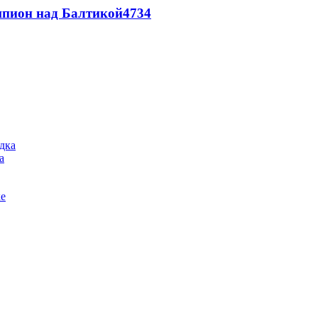
шпион над Балтикой
4734
а
ке