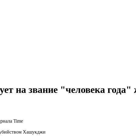
ет на звание "человека года"
с убийством Хашукджи