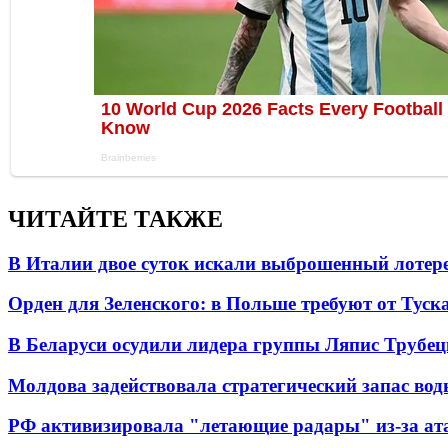
ЧИТАЙТЕ ТАКЖЕ
В Италии двое суток искали выброшенный лоте
Орден для Зеленского: в Польше требуют от Туск
В Беларуси осудили лидера группы Ляпис Трубе
Молдова задействовала стратегический запас вод
РФ активизировала "летающие радары" из-за а