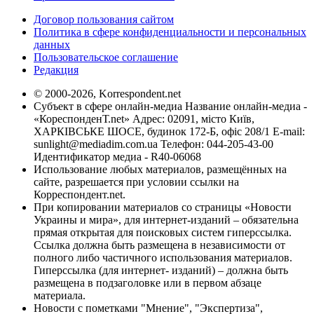
Договор пользования сайтом
Политика в сфере конфиденциальности и персональных
данных
Пользовательское соглашение
Редакция
© 2000-2026, Korrespondent.net
Субъект в сфере онлайн-медиа Название онлайн-медиа -
«КореспонденТ.net» Адрес: 02091, місто Київ,
ХАРКІВСЬКЕ ШОСЕ, будинок 172-Б, офіс 208/1 E-mail:
sunlight@mediadim.com.ua
Телефон: 044-205-43-00
Идентификатор медиа - R40-06068
Использование любых материалов, размещённых на
сайте, разрешается при условии ссылки на
Корреспондент.net.
При копировании материалов со страницы «Новости
Украины и мира», для интернет-изданий – обязательна
прямая открытая для поисковых систем гиперссылка.
Ссылка должна быть размещена в независимости от
полного либо частичного использования материалов.
Гиперссылка (для интернет- изданий) – должна быть
размещена в подзаголовке или в первом абзаце
материала.
Новости с пометками "Мнение", "Экспертиза",