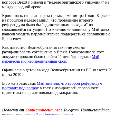
вопросе Brexit привели к "неделе британского унижения" на
международной арене.
Кроме того, глава аппарата премьер-министра Гэвин Барвелл
на прошлой неделе заявил, что проведение второго
референдума было бы "единственным выходом" из
сложившейся ситуации. По мнению чиновника, у Мэй мало
шансов убедить парламентариев поддержать ее соглашение с
Брюсселем.
Как известно, Великобритания так и не смогла
ратифицировать соглашение о Brexit. Голосование за этот
документ должно было пройти 11 декабря, однако
Мэй
перенесла его неопределенный срок
.
Официально датой выхода Великобритании из ЕС является 29
марта 2019 г.
В то же время сама
Мэй заявила, что второй референдум
поставит под вопро
с в глазах избирателей способность
правительства реализовывать демократию.
Новости от
Корреспондент.net
в Telegram. Подписывайтесь
на наш канал
https://t.me/korrespondentnet