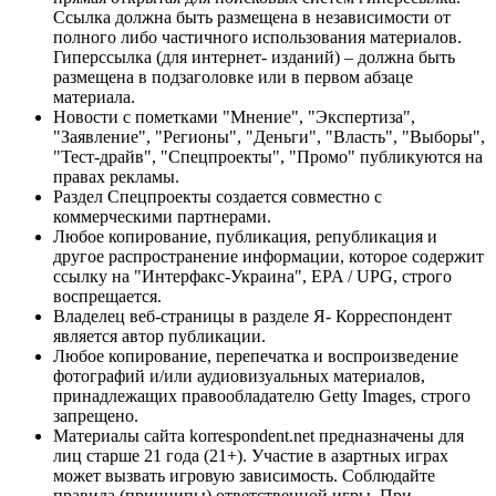
Ссылка должна быть размещена в независимости от
полного либо частичного использования материалов.
Гиперссылка (для интернет- изданий) – должна быть
размещена в подзаголовке или в первом абзаце
материала.
Новости с пометками "Мнение", "Экспертиза",
"Заявление", "Регионы", "Деньги", "Власть", "Выборы",
"Тест-драйв", "Спецпроекты", "Промо" публикуются на
правах рекламы.
Раздел Спецпроекты создается совместно с
коммерческими партнерами.
Любое копирование, публикация, републикация и
другое распространение информации, которое содержит
ссылку на "Интерфакс-Украина", EPA / UPG, строго
воспрещается.
Владелец веб-страницы в разделе Я- Корреспондент
является автор публикации.
Любое копирование, перепечатка и воспроизведение
фотографий и/или аудиовизуальных материалов,
принадлежащих правообладателю Getty Images, строго
запрещено.
Материалы сайта korrespondent.net предназначены для
лиц старше 21 года (21+). Участие в азартных играх
может вызвать игровую зависимость. Соблюдайте
правила (принципы) ответственной игры. При