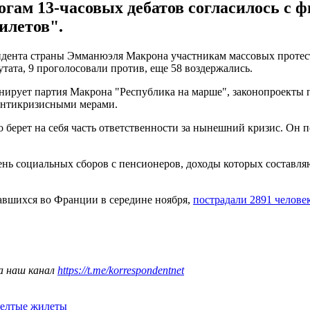
гам 13-часовых дебатов согласилось с
илетов".
ента страны Эмманюэля Макрона участникам массовых протестов
утата, 9 проголосовали против, еще 58 воздержались.
ирует партия Макрона "Республика на марше", законопроекты п
с антикризисными мерами.
о берет на себя часть ответственности за нынешний кризис. Он
вень социальных сборов с пенсионеров, доходы которых составля
чавшихся во Франции в середине ноября,
пострадали 2891 челове
а наш канал
https://t.me/korrespondentnet
елтые жилеты