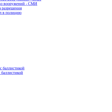
во вооружений - СМИ
з разрешения
ел в полицию
с баллистикой