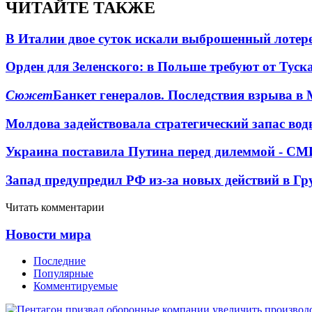
ЧИТАЙТЕ ТАКЖЕ
В Италии двое суток искали выброшенный лоте
Орден для Зеленского: в Польше требуют от Туск
Сюжет
Банкет генералов. Последствия взрыва в 
Молдова задействовала стратегический запас вод
Украина поставила Путина перед дилеммой - СМ
Запад предупредил РФ из-за новых действий в Гр
Читать комментарии
Новости мира
Последние
Популярные
Комментируемые