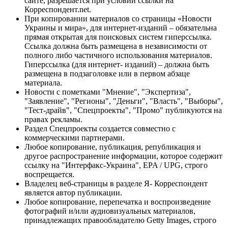
сайте, разрешается при условии ссылки на
Корреспондент.net.
При копировании материалов со страницы «Новости
Украины и мира», для интернет-изданий – обязательна
прямая открытая для поисковых систем гиперссылка.
Ссылка должна быть размещена в независимости от
полного либо частичного использования материалов.
Гиперссылка (для интернет- изданий) – должна быть
размещена в подзаголовке или в первом абзаце
материала.
Новости с пометками "Мнение", "Экспертиза",
"Заявление", "Регионы", "Деньги", "Власть", "Выборы",
"Тест-драйв", "Спецпроекты", "Промо" публикуются на
правах рекламы.
Раздел Спецпроекты создается совместно с
коммерческими партнерами.
Любое копирование, публикация, републикация и
другое распространение информации, которое содержит
ссылку на "Интерфакс-Украина", EPA / UPG, строго
воспрещается.
Владелец веб-страницы в разделе Я- Корреспондент
является автор публикации.
Любое копирование, перепечатка и воспроизведение
фотографий и/или аудиовизуальных материалов,
принадлежащих правообладателю Getty Images, строго