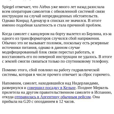
Spiegel отмечает, что Airbus уже много лет назад разослала
всем операторам самолетов с обновленной системой связи
инструкции на случай непредвиденных обстоятельств.
Однако Конрад Аденауэр в списках не значился. В итоге
именно подобная халатность и стала причиной проблем.
Когда самолет с канцлером на борту вылетел из Берлина, из-за
одного из трансформаторов случился сбой напряжения.
Обычно это не вызывает поломок, поскольку есть резервные
источники питания, однако в данном случае
модифицированный блок связи перестал работать, и
восстановить его по неверной инструкции не удалось. В итоге
с землей смогли связаться только по спутниковому телефону.
Помимо этого, сбой повлиял на работу гидравлической
системы, которая в числе прочего отвечает за сброс горючего.
Напомним, самолет, находившийся над Нидерландами,
развернулся и
совершил посадку в Кельне
. Позднее Меркель
прилетела на другом правительственном самолете в Испанию,
откуда
отправилась в Аргентину обычным рейсом
. Она
прибыла на G20 с опозданием в 12 часов.