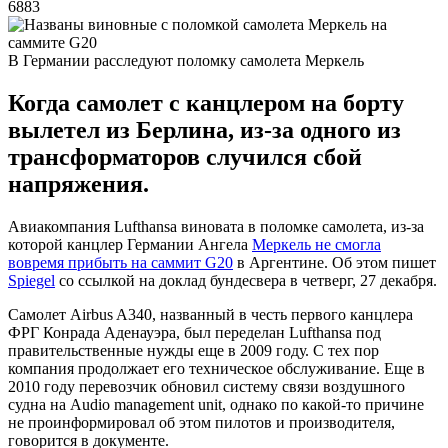
6883
В Германии расследуют поломку самолета Меркель
Когда самолет с канцлером на борту
вылетел из Берлина, из-за одного из
трансформаторов случился сбой
напряжения.
Авиакомпания Lufthansa виновата в поломке самолета, из-за
которой канцлер Германии Ангела
Меркель не смогла
вовремя прибыть на саммит G20
в Аргентине. Об этом пишет
Spiegel
со ссылкой на доклад бундесвера в четверг, 27 декабря.
Самолет Airbus A340, названный в честь первого канцлера
ФРГ Конрада Аденауэра, был переделан Lufthansa под
правительственные нужды еще в 2009 году. С тех пор
компания продолжает его техническое обслуживание. Еще в
2010 году перевозчик обновил систему связи воздушного
судна на Audio management unit, однако по какой-то причине
не проинформировал об этом пилотов и производителя,
говорится в документе.