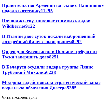
Правительство Армении во главе с Пашиняном
подало в отставку
11295
Появились спутниковые снимки складов
Wildberries
9122
В Италии двое суток искали выброшенный
лотерейный билет с выигрышем
8292
Орден для Зеленского: в Польше требуют от
Туска завершить дело
8251
В Беларуси осудили лидера группы Ляпис
Трубецкой Михалка
6238
Молдова задействовала стратегический запас
воды из-за обмеления Днестра
5385
Читать комментарии