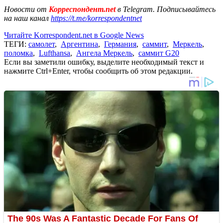
Новости от
Корреспондент.net
в Telegram. Подписывайтесь
на наш канал
https://t.me/korrespondentnet
Читайте Korrespondent.net в Google News
ТЕГИ:
самолет
,
Аргентина
,
Германия
,
саммит
,
Меркель
,
поломка
,
Lufthansa
,
Ангела Меркель
,
саммит G20
Если вы заметили ошибку, выделите необходимый текст и
нажмите Ctrl+Enter, чтобы сообщить об этом редакции.