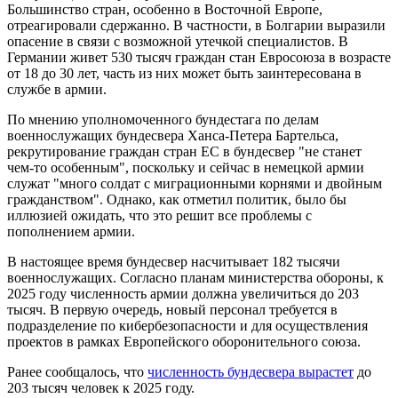
Большинство стран, особенно в Восточной Европе,
отреагировали сдержанно. В частности, в Болгарии выразили
опасение в связи с возможной утечкой специалистов. В
Германии живет 530 тысяч граждан стан Евросоюза в возрасте
от 18 до 30 лет, часть из них может быть заинтересована в
службе в армии.
По мнению уполномоченного бундестага по делам
военнослужащих бундесвера Ханса-Петера Бартельса,
рекрутирование граждан стран ЕС в бундесвер "не станет
чем-то особенным", поскольку и сейчас в немецкой армии
служат "много солдат с миграционными корнями и двойным
гражданством". Однако, как отметил политик, было бы
иллюзией ожидать, что это решит все проблемы с
пополнением армии.
В настоящее время бундесвер насчитывает 182 тысячи
военнослужащих. Согласно планам министерства обороны, к
2025 году численность армии должна увеличиться до 203
тысяч. В первую очередь, новый персонал требуется в
подразделение по кибербезопасности и для осуществления
проектов в рамках Европейского оборонительного союза.
Ранее сообщалось, что
численность бундесвера вырастет
до
203 тысяч человек к 2025 году.