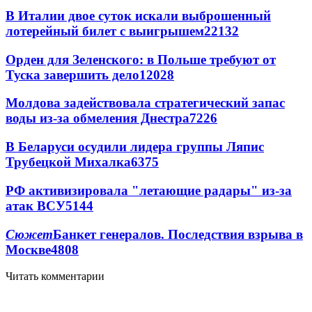
В Италии двое суток искали выброшенный
лотерейный билет с выигрышем
22132
Орден для Зеленского: в Польше требуют от
Туска завершить дело
12028
Молдова задействовала стратегический запас
воды из-за обмеления Днестра
7226
В Беларуси осудили лидера группы Ляпис
Трубецкой Михалка
6375
РФ активизировала "летающие радары" из-за
атак ВСУ
5144
Сюжет
Банкет генералов. Последствия взрыва в
Москве
4808
Читать комментарии