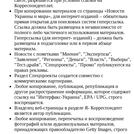
сайте, разрешается при условии ссылки на
Корреспондент.net.
При копировании материалов со страницы «Новости
Украины и мира», для интернет-изданий – обязательна
прямая открытая для поисковых систем гиперссылка.
Ссылка должна быть размещена в независимости от
полного либо частичного использования материалов.
Гиперссылка (для интернет- изданий) – должна быть
размещена в подзаголовке или в первом абзаце
материала.
Новости с пометками "Мнение", "Экспертиза",
"Заявление", "Регионы", "Деньги", "Власть", "Выборы",
"Тест-драйв", "Спецпроекты", "Промо" публикуются на
правах рекламы.
Раздел Спецпроекты создается совместно с
коммерческими партнерами.
Любое копирование, публикация, републикация и
другое распространение информации, которое содержит
ссылку на "Интерфакс-Украина", EPA / UPG, строго
воспрещается.
Владелец веб-страницы в разделе Я- Корреспондент
является автор публикации.
Любое копирование, перепечатка и воспроизведение
фотографий и/или аудиовизуальных материалов,
принадлежащих правообладателю Getty Images, строго