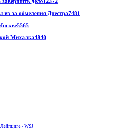
а завершить дело
12372
ы из-за обмеления Днестра
7481
Москве
5565
цкой Михалка
4840
 Лейпциге - WSJ