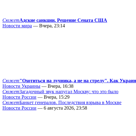
Сюжет
Адские санкции. Решение Сената США
Новости мира
— Вчера, 23:14
Сюжет
"Охотиться на лучника, а не на стрелу". Как Украи
Новости Украины
— Вчера, 16:38
Сюжет
Загадочный звук напугал Москву: что это было
Новости России
— Вчера, 15:29
Сюжет
Банкет генералов. Последствия взрыва в Москве
Новости России
— 6 августа 2026, 23:58