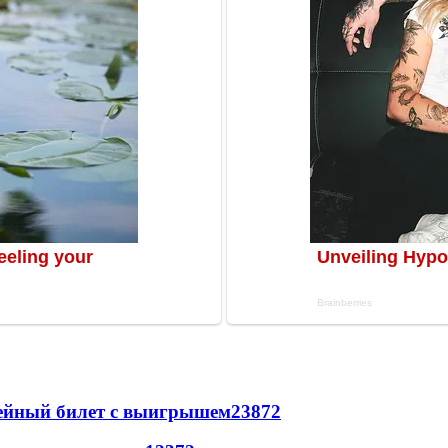
рейный билет с выигрышем
23872