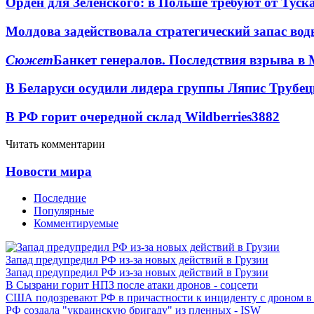
Орден для Зеленского: в Польше требуют от Туск
Молдова задействовала стратегический запас вод
Сюжет
Банкет генералов. Последствия взрыва в 
В Беларуси осудили лидера группы Ляпис Трубе
В РФ горит очередной склад Wildberries
3882
Читать комментарии
Новости мира
Последние
Популярные
Комментируемые
Запад предупредил РФ из-за новых действий в Грузии
Запад предупредил РФ из-за новых действий в Грузии
В Сызрани горит НПЗ после атаки дронов - соцсети
США подозревают РФ в причастности к инциденту с дроном в
РФ создала "украинскую бригаду" из пленных - ISW