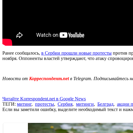
Ранее сообщалось,
в Сербии прошли новые протесты
против пр
ноября. Оппоненты властей утверждают, что атаку спровоциров
Новости от
Корреспондент.net
в Telegram. Подписывайтесь н
Читайте Korrespondent.net в Google News
ТЕГИ:
митинг
,
протесты
,
Сербия
,
митинги
,
Белград
,
акции п
Если вы заметили ошибку, выделите необходимый текст и нажми