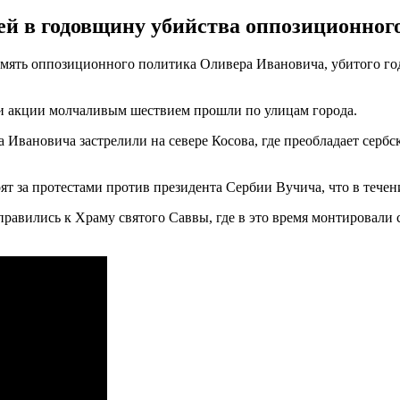
й в годовщину убийства оппозиционног
амять оппозиционного политика Оливера Ивановича, убитого год 
и акции молчаливым шествием прошли по улицам города.
 Ивановича застрелили на севере Косова, где преобладает сербс
т за протестами против президента Сербии Вучича, что в течен
правились к Храму святого Саввы, где в это время монтировали 