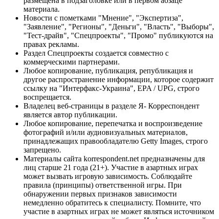
размещена в подзаголовке или в первом абзаце
материала.
Новости с пометками "Мнение", "Экспертиза",
"Заявление", "Регионы", "Деньги", "Власть", "Выборы",
"Тест-драйв", "Спецпроекты", "Промо" публикуются на
правах рекламы.
Раздел Спецпроекты создается совместно с
коммерческими партнерами.
Любое копирование, публикация, републикация и
другое распространение информации, которое содержит
ссылку на "Интерфакс-Украина", EPA / UPG, строго
воспрещается.
Владелец веб-страницы в разделе Я- Корреспондент
является автор публикации.
Любое копирование, перепечатка и воспроизведение
фотографий и/или аудиовизуальных материалов,
принадлежащих правообладателю Getty Images, строго
запрещено.
Материалы сайта korrespondent.net предназначены для
лиц старше 21 года (21+). Участие в азартных играх
может вызвать игровую зависимость. Соблюдайте
правила (принципы) ответственной игры. При
обнаружении первых признаков зависимости
немедленно обратитесь к специалисту. Помните, что
участие в азартных играх не может являться источником