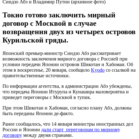
Синдзо Абэ и Владимир Путин (архивное фото)
Токио готово заключить мирный
договор с Москвой в случае
возвращения двух из четырех островов
Курильской гряды.
Японский премьер-министр Синдзо Абэ рассматривает
возможность заключения мирного договора с Россией при
условии передачи Японии островов Шикотан и Хабомаи. Об
этом в воскресенье, 20 января, сообщило
Kyodo
со ссылкой на
правительственные источники.
По информации агентства, в администрации Абэ убеждены,
что передача Японии Итурупа и Кунашира маловероятна и
приведет переговоры с Москвой в тупик.
При этом Шикотан и Хабомаи, согласно плану Абэ, должны
быть переданы Японии де-факто.
Ранее сообщалось, что 14 января министры иностранных дел
России и Японии
дали старт переговорам по мирному
договору
между двумя странами.