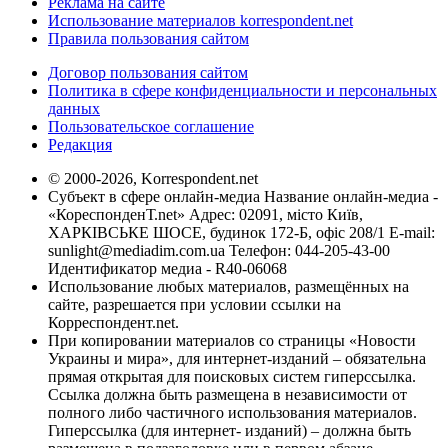
Реклама на сайте
Использование материалов korrespondent.net
Правила пользования сайтом
Договор пользования сайтом
Политика в сфере конфиденциальности и персональных
данных
Пользовательское соглашение
Редакция
© 2000-2026, Korrespondent.net
Субъект в сфере онлайн-медиа Название онлайн-медиа -
«КореспонденТ.net» Адрес: 02091, місто Київ,
ХАРКІВСЬКЕ ШОСЕ, будинок 172-Б, офіс 208/1 E-mail:
sunlight@mediadim.com.ua
Телефон: 044-205-43-00
Идентификатор медиа - R40-06068
Использование любых материалов, размещённых на
сайте, разрешается при условии ссылки на
Корреспондент.net.
При копировании материалов со страницы «Новости
Украины и мира», для интернет-изданий – обязательна
прямая открытая для поисковых систем гиперссылка.
Ссылка должна быть размещена в независимости от
полного либо частичного использования материалов.
Гиперссылка (для интернет- изданий) – должна быть