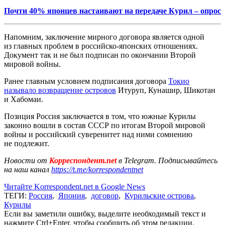
Почти 40% японцев настаивают на передаче Курил – опрос
Напомним, заключение мирного договора является одной
из главных проблем в российско-японских отношениях.
Документ так и не был подписан по окончании Второй
мировой войны.
Ранее главным условием подписания договора
Токио
называло возвращение островов
Итуруп, Кунашир, Шикотан
и Хабомаи.
Позиция Россия заключается в том, что южные Курилы
законно вошли в состав СССР по итогам Второй мировой
войны и российский суверенитет над ними сомнению
не подлежит.
Новости от
Корреспондент.net
в Telegram. Подписывайтесь
на наш канал
https://t.me/korrespondentnet
Читайте Korrespondent.net в Google News
ТЕГИ:
Россия
,
Япония
,
договор
,
Курильские острова
,
Курилы
Если вы заметили ошибку, выделите необходимый текст и
нажмите Ctrl+Enter, чтобы сообщить об этом редакции.