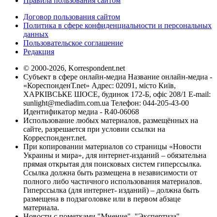
Правила пользования сайтом
Договор пользования сайтом
Политика в сфере конфиденциальности и персональных
данных
Пользовательское соглашение
Редакция
© 2000-2026, Korrespondent.net
Субъект в сфере онлайн-медиа Название онлайн-медиа -
«КореспонденТ.net» Адрес: 02091, місто Київ,
ХАРКІВСЬКЕ ШОСЕ, будинок 172-Б, офіс 208/1 E-mail:
sunlight@mediadim.com.ua
Телефон: 044-205-43-00
Идентификатор медиа - R40-06068
Использование любых материалов, размещённых на
сайте, разрешается при условии ссылки на
Корреспондент.net.
При копировании материалов со страницы «Новости
Украины и мира», для интернет-изданий – обязательна
прямая открытая для поисковых систем гиперссылка.
Ссылка должна быть размещена в независимости от
полного либо частичного использования материалов.
Гиперссылка (для интернет- изданий) – должна быть
размещена в подзаголовке или в первом абзаце
материала.
Новости с пометками "Мнение", "Экспертиза",