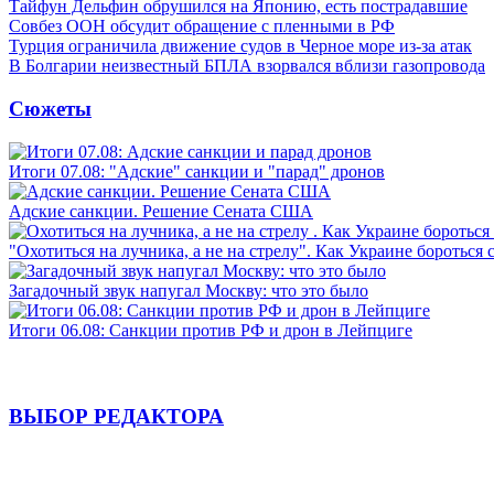
Тайфун Дельфин обрушился на Японию, есть пострадавшие
Совбез ООН обсудит обращение с пленными в РФ
Турция ограничила движение судов в Черное море из-за атак
В Болгарии неизвестный БПЛА взорвался вблизи газопровода
Сюжеты
Итоги 07.08: "Адские" санкции и "парад" дронов
Адские санкции. Решение Сената США
"Охотиться на лучника, а не на стрелу". Как Украине бороться 
Загадочный звук напугал Москву: что это было
Итоги 06.08: Санкции против РФ и дрон в Лейпциге
ВЫБОР РЕДАКТОРА