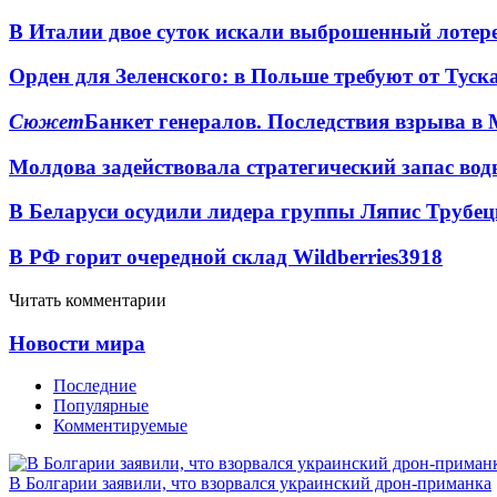
В Италии двое суток искали выброшенный лоте
Орден для Зеленского: в Польше требуют от Туск
Сюжет
Банкет генералов. Последствия взрыва в 
Молдова задействовала стратегический запас вод
В Беларуси осудили лидера группы Ляпис Трубе
В РФ горит очередной склад Wildberries
3918
Читать комментарии
Новости мира
Последние
Популярные
Комментируемые
В Болгарии заявили, что взорвался украинский дрон-приманка