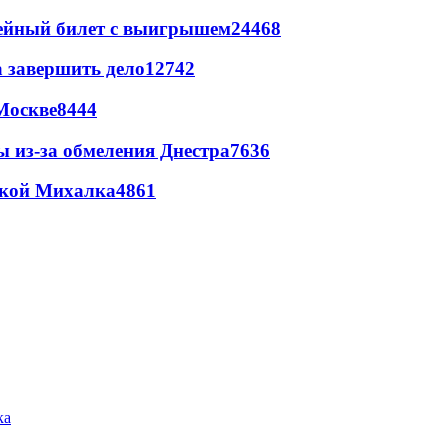
рейный билет с выигрышем
24468
а завершить дело
12742
Москве
8444
ы из-за обмеления Днестра
7636
цкой Михалка
4861