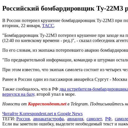
Российский бомбардировщик Ту-22М3 ра
В России потерпел крушение бомбардировщик Ту-22М3 при пос
вторник, 22 января,
ТАСС
.
"Бомбардировщик Ту-22М3 потерпел крушение при заходе на по
(12:40 по киевскому времени - ред.)", - сказал собеседник агент
По его словам, из экипажа потерпевшего аварию бомбардиров
"По предварительной информации, командир и штурман осталис
При этом известно, что экипаж самолета состоит из четырех ч
Ранее в России один из пассажиров авиарейса Сургут - Москва
Также сообщалось, что в РФ
два истребителя-бомбардировщика
вернулся на базу,
второй упал в море.
Новости от
Корреспондент.net
в Telegram. Подписывайтесь н
Читайте Korrespondent.net в Google News
ТЕГИ:
Россия
,
авиакатастрофа
,
авиация
,
самолет
,
РФ
,
самол
Если вы заметили ошибку, выделите необходимый текст и нажми