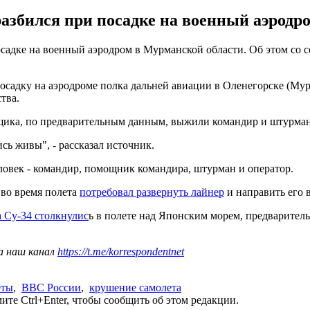
збился при посадке на военный аэродр
адке на военный аэродром в Мурманской области. Об этом со с
садку на аэродроме полка дальней авиации в Оленегорске (Мур
ства.
щика, по предварительным данным, выжили командир и штурман
ь живы", - рассказал источник.
еловек - командир, помощник командира, штурман и оператор.
 во время полета
потребовал развернуть лайнер
и направить его 
 Су-34 столкнулис
ь в полете над Японским морем, предварител
а наш канал
https://t.me/korrespondentnet
еты
,
ВВС России
,
крушение самолета
те Ctrl+Enter, чтобы сообщить об этом редакции.