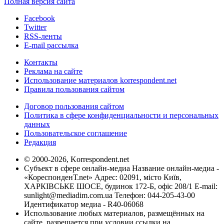
Полная версия сайта
Facebook
Twitter
RSS-ленты
E-mail рассылка
Контакты
Реклама на сайте
Использование материалов korrespondent.net
Правила пользования сайтом
Договор пользования сайтом
Политика в сфере конфиденциальности и персональных
данных
Пользовательское соглашение
Редакция
© 2000-2026, Korrespondent.net
Субъект в сфере онлайн-медиа Название онлайн-медиа -
«КореспонденТ.net» Адрес: 02091, місто Київ,
ХАРКІВСЬКЕ ШОСЕ, будинок 172-Б, офіс 208/1 E-mail:
sunlight@mediadim.com.ua
Телефон: 044-205-43-00
Идентификатор медиа - R40-06068
Использование любых материалов, размещённых на
сайте, разрешается при условии ссылки на