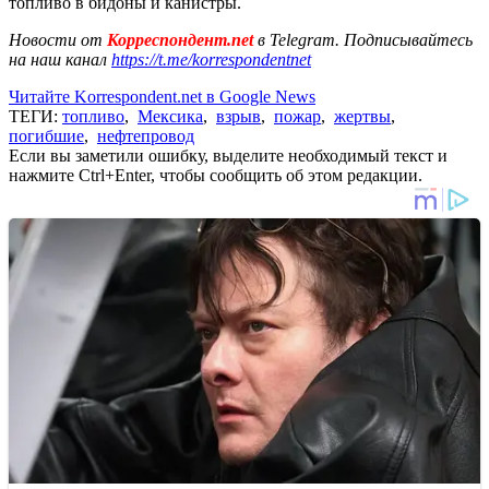
топливо в бидоны и канистры.
Новости от
Корреспондент.net
в Telegram. Подписывайтесь
на наш канал
https://t.me/korrespondentnet
Читайте Korrespondent.net в Google News
ТЕГИ:
топливо
,
Мексика
,
взрыв
,
пожар
,
жертвы
,
погибшие
,
нефтепровод
Если вы заметили ошибку, выделите необходимый текст и
нажмите Ctrl+Enter, чтобы сообщить об этом редакции.