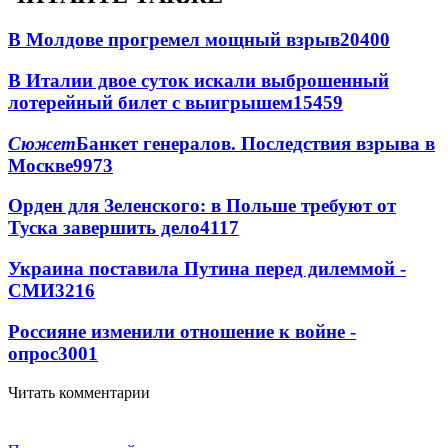
В Молдове прогремел мощный взрыв
20400
В Италии двое суток искали выброшенный
лотерейный билет с выигрышем
15459
Сюжет
Банкет генералов. Последствия взрыва в
Москве
9973
Орден для Зеленского: в Польше требуют от
Туска завершить дело
4117
Украина поставила Путина перед дилеммой -
СМИ
3216
Россияне изменили отношение к войне -
опрос
3001
Читать комментарии