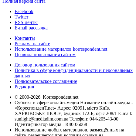
Полная версия сайта
Facebook
Twitter
RSS-ленты
E-mail рассылка
Контакты
Реклама на сайте
Использование материалов korrespondent.net
Правила пользования сайтом
Договор пользования сайтом
Политика в сфере конфиденциальности и персональных
данных
Пользовательское соглашение
Редакция
© 2000-2026, Korrespondent.net
Субъект в сфере онлайн-медиа Название онлайн-медиа -
«КореспонденТ.net» Адрес: 02091, місто Київ,
ХАРКІВСЬКЕ ШОСЕ, будинок 172-Б, офіс 208/1 E-mail:
sunlight@mediadim.com.ua
Телефон: 044-205-43-00
Идентификатор медиа - R40-06068
Использование любых материалов, размещённых на
сайте, разрешается при условии ссылки на