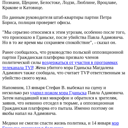
Познани, Щецине, Белостоке, Лодзи, Люблине, Вроцлаве,
Кракове и Катовице.
По данным руководителя штаб-квартиры партии Петра
Бориса, полиция проверяет офисы.
"Мы серьезно относимся к этим угрозам, особенно после того,
что произошло в Гданьске, после убийства Павла Адамовича.
Но в то же время мы сохраняем спокойствие", - сказал он.
Ранее сообщалось, что руководство польской оппозиционной
партии Гражданская платформа призвало членов
политической силы
воздержаться от участия в программах
телеканала TVP
. Жена убитого мэра Гданьска Магдалена
Адамович также сообщала, что считает TVP ответственным за
убийство своего мужа.
Напомним, 13 января Стефан В. выбежал на сцену и
несколько раз
ударил ножом мэра Гданьска
Павла Адамовича.
Затем нападавший взял микрофон и обратился к зрителям,
заявив, что невинно отсидел в тюрьме, а оппозиционная
Гражданская платформа его пытала. Именно поэтому он
якобы напал на Адамовича.
Медики не смогли спасти жизнь политика, и 14 января
мэр