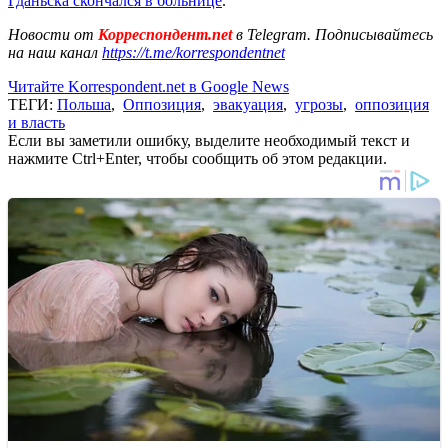
Гданьска скончался в больнице
.
Новости от
Корреспондент.net
в Telegram. Подписывайтесь
на наш канал
https://t.me/korrespondentnet
Читайте Korrespondent.net в Google News
ТЕГИ:
Польша
,
Оппозиция
,
эвакуация
,
угрозы
,
оппозиция
и власть
Если вы заметили ошибку, выделите необходимый текст и
нажмите Ctrl+Enter, чтобы сообщить об этом редакции.